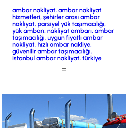
ambar nakliyat, ambar nakliyat
İçeriğe
hizmetleri, şehirler arası ambar
geç
nakliyat, parsiyel yük taşımacılığı,
yük ambarı, nakliyat ambarı, ambar
taşımacılığı, uygun fiyatlı ambar
nakliyat, hızlı ambar nakliye,
güvenilir ambar taşımacılığı,
istanbul ambar nakliyat, türkiye
Fiyatlandırma/ Teklif Al