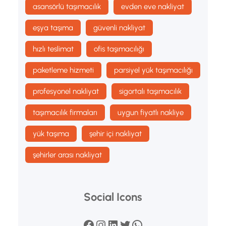
asansörlü taşımacılık
evden eve nakliyat
eşya taşıma
güvenli nakliyat
hızlı teslimat
ofis taşımacılığı
paketleme hizmeti
parsiyel yük taşımacılığı
profesyonel nakliyat
sigortalı taşımacılık
taşımacılık firmaları
uygun fiyatlı nakliye
yük taşıma
şehir içi nakliyat
şehirler arası nakliyat
Social Icons
Facebook
Instagram
LinkedIn
Twitter
WhatsApp