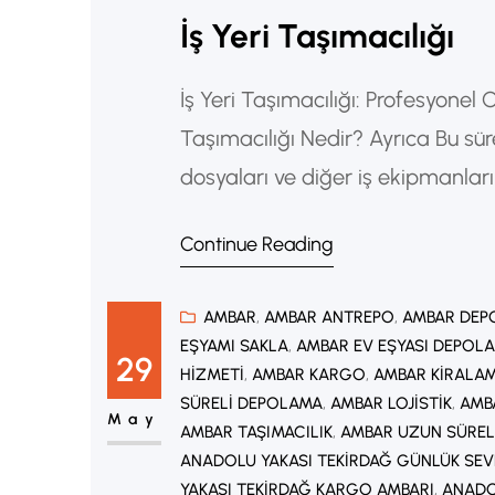
İş Yeri Taşımacılığı
İş Yeri Taşımacılığı: Profesyonel
Taşımacılığı Nedir? Ayrıca Bu süre
dosyaları ve diğer iş ekipmanları
Günümüzde işletmeler büyüme, m
Continue Reading
geçme gibi nedenlerle taşınma ka
taşımacılığı hizmetleri büyük…
AMBAR
, 
AMBAR ANTREPO
, 
AMBAR DEP
EŞYAMI SAKLA
, 
AMBAR EV EŞYASI DEPOL
29
HIZMETI
, 
AMBAR KARGO
, 
AMBAR KIRALA
SÜRELI DEPOLAMA
, 
AMBAR LOJISTIK
, 
AMB
May
AMBAR TAŞIMACILIK
, 
AMBAR UZUN SÜREL
ANADOLU YAKASI TEKIRDAĞ GÜNLÜK SEV
YAKASI TEKIRDAĞ KARGO AMBARI
, 
ANADOL