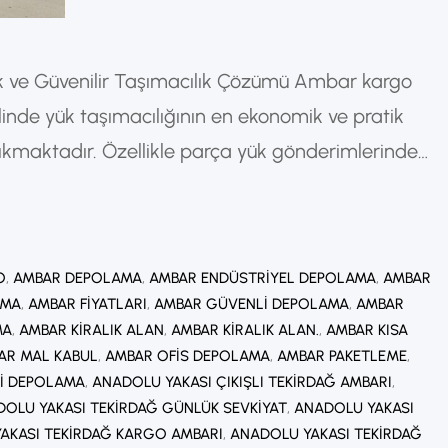
 ve Güvenilir Taşımacılık Çözümü Ambar kargo
linde yük taşımacılığının en ekonomik ve pratik
ıkmaktadır. Özellikle parça yük gönderimlerinde
farklı müşterilere ait yüklerin aynı araç içerisinde
eri düşürür. Bu sayede hem bireysel hem de
arla güvenilir…
O
, 
AMBAR DEPOLAMA
, 
AMBAR ENDÜSTRIYEL DEPOLAMA
, 
AMBAR
AMA
, 
AMBAR FIYATLARI
, 
AMBAR GÜVENLI DEPOLAMA
, 
AMBAR
MA
, 
AMBAR KIRALIK ALAN
, 
AMBAR KIRALIK ALAN.
, 
AMBAR KISA
AR MAL KABUL
, 
AMBAR OFIS DEPOLAMA
, 
AMBAR PAKETLEME
, 
I DEPOLAMA
, 
ANADOLU YAKASI ÇIKIŞLI TEKIRDAĞ AMBARI
, 
OLU YAKASI TEKIRDAĞ GÜNLÜK SEVKIYAT
, 
ANADOLU YAKASI
AKASI TEKIRDAĞ KARGO AMBARI
, 
ANADOLU YAKASI TEKIRDAĞ