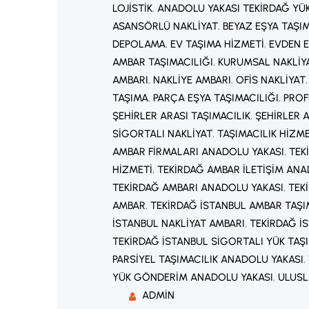
LOJISTIK
, 
ANADOLU YAKASI TEKIRDAĞ YÜ
ASANSÖRLÜ NAKLIYAT
, 
BEYAZ EŞYA TAŞI
DEPOLAMA
, 
EV TAŞIMA HIZMETI
, 
EVDEN E
AMBAR TAŞIMACILIĞI
, 
KURUMSAL NAKLIY
AMBARI
, 
NAKLIYE AMBARI
, 
OFIS NAKLIYAT
,
TAŞIMA
, 
PARÇA EŞYA TAŞIMACILIĞI
, 
PROF
ŞEHIRLER ARASI TAŞIMACILIK
, 
ŞEHIRLER 
SIGORTALI NAKLIYAT
, 
TAŞIMACILIK HIZM
AMBAR FIRMALARI ANADOLU YAKASI
, 
TEK
HIZMETI
, 
TEKIRDAĞ AMBAR ILETIŞIM ANA
TEKIRDAĞ AMBARI ANADOLU YAKASI
, 
TEK
AMBAR
, 
TEKIRDAĞ İSTANBUL AMBAR TAŞI
İSTANBUL NAKLIYAT AMBARI
, 
TEKIRDAĞ İ
TEKIRDAĞ İSTANBUL SIGORTALI YÜK TAŞ
PARSIYEL TAŞIMACILIK ANADOLU YAKASI
, 
YÜK GÖNDERIM ANADOLU YAKASI
, 
ULUSL
ADMIN