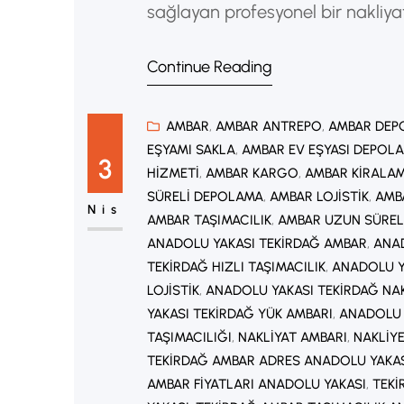
sağlayan profesyonel bir nakliya
fabrikalar ve kurumsal işletmeler
Continue Reading
Profesyonel işyeri taşıma firmala
lokasyona sorunsuz ulaştırılmasın
AMBAR
, 
AMBAR ANTREPO
, 
AMBAR DEP
EŞYAMI SAKLA
, 
AMBAR EV EŞYASI DEPOL
3
HIZMETI
, 
AMBAR KARGO
, 
AMBAR KIRALA
SÜRELI DEPOLAMA
, 
AMBAR LOJISTIK
, 
AMB
Nis
AMBAR TAŞIMACILIK
, 
AMBAR UZUN SÜREL
ANADOLU YAKASI TEKIRDAĞ AMBAR
, 
ANAD
TEKIRDAĞ HIZLI TAŞIMACILIK
, 
ANADOLU Y
LOJISTIK
, 
ANADOLU YAKASI TEKIRDAĞ NA
YAKASI TEKIRDAĞ YÜK AMBARI
, 
ANADOLU 
TAŞIMACILIĞI
, 
NAKLIYAT AMBARI
, 
NAKLIY
TEKIRDAĞ AMBAR ADRES ANADOLU YAKA
AMBAR FIYATLARI ANADOLU YAKASI
, 
TEKI