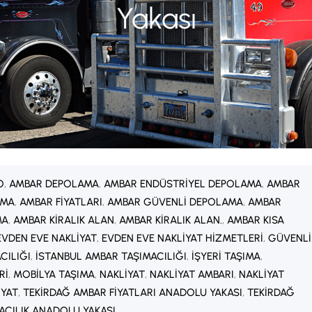
Yakası
O
, 
AMBAR DEPOLAMA
, 
AMBAR ENDÜSTRIYEL DEPOLAMA
, 
AMBAR
AMA
, 
AMBAR FIYATLARI
, 
AMBAR GÜVENLI DEPOLAMA
, 
AMBAR
MA
, 
AMBAR KIRALIK ALAN
, 
AMBAR KIRALIK ALAN.
, 
AMBAR KISA
EVDEN EVE NAKLIYAT
, 
EVDEN EVE NAKLIYAT HIZMETLERI
, 
GÜVENLI
ACILIĞI
, 
İSTANBUL AMBAR TAŞIMACILIĞI
, 
İŞYERI TAŞIMA
, 
RI
, 
MOBILYA TAŞIMA
, 
NAKLIYAT
, 
NAKLIYAT AMBARI
, 
NAKLIYAT
IYAT
, 
TEKIRDAĞ AMBAR FIYATLARI ANADOLU YAKASI
, 
TEKIRDAĞ
ACILIK ANADOLU YAKASI