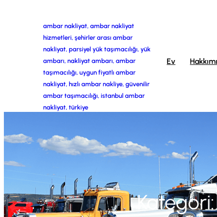
İçeriğe
ambar nakliyat, ambar nakliyat
geç
hizmetleri, şehirler arası ambar
nakliyat, parsiyel yük taşımacılığı, yük
Ev
Hakkım
ambarı, nakliyat ambarı, ambar
taşımacılığı, uygun fiyatlı ambar
nakliyat, hızlı ambar nakliye, güvenilir
ambar taşımacılığı, istanbul ambar
nakliyat, türkiye
Kategori