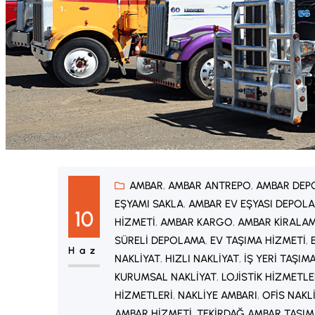
AMBAR
, 
AMBAR ANTREPO
, 
AMBAR DEP
EŞYAMI SAKLA
, 
AMBAR EV EŞYASI DEPOL
10
HIZMETI
, 
AMBAR KARGO
, 
AMBAR KIRALA
SÜRELI DEPOLAMA
, 
EV TAŞIMA HIZMETI
, 
Haz
NAKLIYAT
, 
HIZLI NAKLIYAT
, 
İŞ YERI TAŞIM
KURUMSAL NAKLIYAT
, 
LOJISTIK HIZMETLE
HIZMETLERI
, 
NAKLIYE AMBARI
, 
OFIS NAKL
AMBAR HIZMETI
, 
TEKIRDAĞ AMBAR TAŞIM