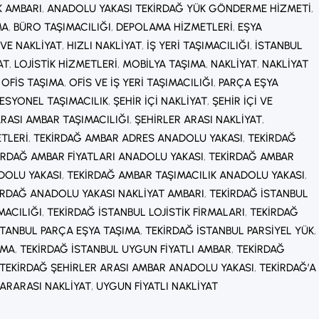
K AMBARI
, 
ANADOLU YAKASI TEKIRDAĞ YÜK GÖNDERME HIZMETI
, 
MA
, 
BÜRO TAŞIMACILIĞI
, 
DEPOLAMA HIZMETLERI
, 
EŞYA
VE NAKLIYAT
, 
HIZLI NAKLIYAT
, 
İŞ YERI TAŞIMACILIĞI
, 
İSTANBUL
AT
, 
LOJISTIK HIZMETLERI
, 
MOBILYA TAŞIMA
, 
NAKLIYAT
, 
NAKLIYAT
 
OFIS TAŞIMA
, 
OFIS VE IŞ YERI TAŞIMACILIĞI
, 
PARÇA EŞYA
ESYONEL TAŞIMACILIK
, 
ŞEHIR IÇI NAKLIYAT
, 
ŞEHIR IÇI VE
ARASI AMBAR TAŞIMACILIĞI
, 
ŞEHIRLER ARASI NAKLIYAT
, 
ETLERI
, 
TEKIRDAĞ AMBAR ADRES ANADOLU YAKASI
, 
TEKIRDAĞ
IRDAĞ AMBAR FIYATLARI ANADOLU YAKASI
, 
TEKIRDAĞ AMBAR
DOLU YAKASI
, 
TEKIRDAĞ AMBAR TAŞIMACILIK ANADOLU YAKASI
, 
IRDAĞ ANADOLU YAKASI NAKLIYAT AMBARI
, 
TEKIRDAĞ İSTANBUL
MACILIĞI
, 
TEKIRDAĞ İSTANBUL LOJISTIK FIRMALARI
, 
TEKIRDAĞ
STANBUL PARÇA EŞYA TAŞIMA
, 
TEKIRDAĞ İSTANBUL PARSIYEL YÜK
, 
IMA
, 
TEKIRDAĞ İSTANBUL UYGUN FIYATLI AMBAR
, 
TEKIRDAĞ
TEKIRDAĞ ŞEHIRLER ARASI AMBAR ANADOLU YAKASI
, 
TEKIRDAĞ’A
ARARASI NAKLIYAT
, 
UYGUN FIYATLI NAKLIYAT