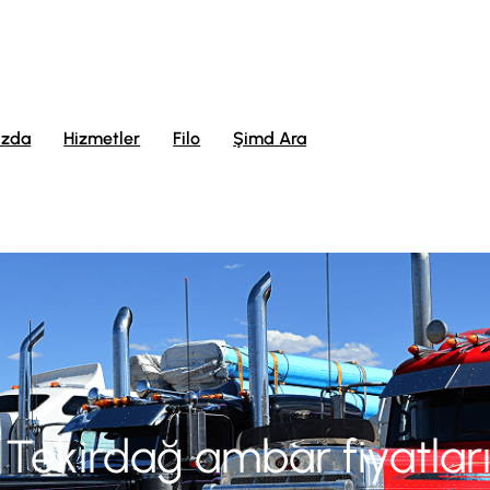
ızda
Hizmetler
Filo
Şimd Ara
:
Tekirdağ ambar fiyatlar