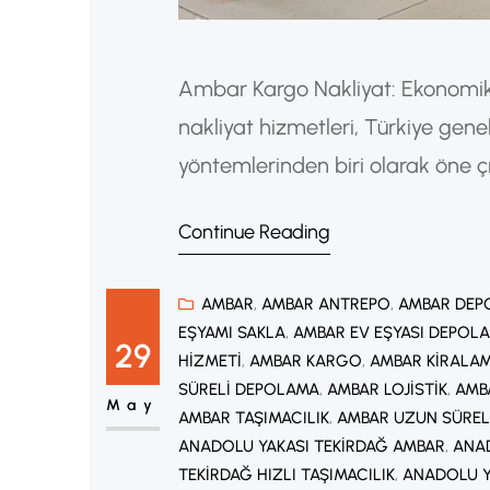
Ambar Kargo Nakliyat: Ekonomik
nakliyat hizmetleri, Türkiye gene
yöntemlerinden biri olarak öne ç
tercih edilen ambar taşımacılığı, 
Continue Reading
taşınmasını sağlayarak maliyetl
kurumsal müşteriler, uygun fiyatl
AMBAR
, 
AMBAR ANTREPO
, 
AMBAR DEP
EŞYAMI SAKLA
, 
AMBAR EV EŞYASI DEPOL
29
HIZMETI
, 
AMBAR KARGO
, 
AMBAR KIRALA
SÜRELI DEPOLAMA
, 
AMBAR LOJISTIK
, 
AMB
May
AMBAR TAŞIMACILIK
, 
AMBAR UZUN SÜREL
ANADOLU YAKASI TEKIRDAĞ AMBAR
, 
ANAD
TEKIRDAĞ HIZLI TAŞIMACILIK
, 
ANADOLU Y