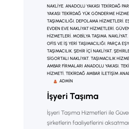
NAKLIYE
, 
ANADOLU YAKASI TEKIRDAĞ PAR
YAKASI TEKIRDAĞ YÜK GÖNDERME HIZME
TAŞIMACILIĞI
, 
DEPOLAMA HIZMETLERI
, 
E
EVDEN EVE NAKLIYAT HIZMETLERI
, 
GÜVEN
HIZMETLERI
, 
MOBILYA TAŞIMA
, 
NAKLIYAT
,
OFIS VE IŞ YERI TAŞIMACILIĞI
, 
PARÇA EŞY
TAŞIMACILIK
, 
ŞEHIR IÇI NAKLIYAT
, 
ŞEHIRL
SIGORTALI NAKLIYAT
, 
TAŞIMACILIK HIZM
AMBAR FIRMALARI ANADOLU YAKASI
, 
TEK
HIZMETI
, 
TEKIRDAĞ AMBAR ILETIŞIM ANA
ADMIN
İşyeri Taşıma
İşyeri Taşıma Hizmetleri ile Güvenl
şirketlerin faaliyetlerini aksatm