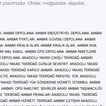
t çözümüdür. Ofisler, mağazalar, depolar,
 için planlı taşımacılık büyük önem taşır.
rı, eşyaların düzenli şekilde paketlenmesini ve yeni
ı sağlar. Profesyonel İşyeri Taşıma…
O
, 
AMBAR DEPOLAMA
, 
AMBAR ENDÜSTRIYEL DEPOLAMA
, 
AMBAR
AMA
, 
AMBAR FIYATLARI
, 
AMBAR GÜVENLI DEPOLAMA
, 
AMBAR
MA
, 
AMBAR KIRALIK ALAN
, 
AMBAR KIRALIK ALAN.
, 
AMBAR KISA
AR MAL KABUL
, 
AMBAR OFIS DEPOLAMA
, 
AMBAR PAKETLEME
, 
I DEPOLAMA
, 
ANADOLU YAKASI ÇIKIŞLI TEKIRDAĞ AMBARI
, 
OLU YAKASI TEKIRDAĞ GÜNLÜK SEVKIYAT
, 
ANADOLU YAKASI
AKASI TEKIRDAĞ KARGO AMBARI
, 
ANADOLU YAKASI TEKIRDAĞ
KLIYE
, 
ANADOLU YAKASI TEKIRDAĞ PARSIYEL YÜK
, 
ANADOLU
YAKASI TEKIRDAĞ YÜK GÖNDERME HIZMETI
, 
İSTANBUL AMBAR
E AMBARI
, 
OFIS NAKLIYAT
, 
ŞEHIRLER ARASI AMBAR TAŞIMACILIĞI
, 
SI
, 
TEKIRDAĞ AMBAR FIRMALARI ANADOLU YAKASI
, 
TEKIRDAĞ
RDAĞ AMBAR HIZMETI
, 
TEKIRDAĞ AMBAR ILETIŞIM ANADOLU