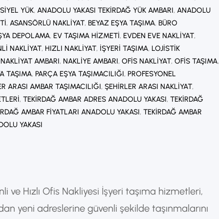
SIYEL YÜK
, 
ANADOLU YAKASI TEKIRDAĞ YÜK AMBARI
, 
ANADOLU
TI
, 
ASANSÖRLÜ NAKLIYAT
, 
BEYAZ EŞYA TAŞIMA
, 
BÜRO
ŞYA DEPOLAMA
, 
EV TAŞIMA HIZMETI
, 
EVDEN EVE NAKLIYAT
, 
LI NAKLIYAT
, 
HIZLI NAKLIYAT
, 
İŞYERI TAŞIMA
, 
LOJISTIK
 
NAKLIYAT AMBARI
, 
NAKLIYE AMBARI
, 
OFIS NAKLIYAT
, 
OFIS TAŞIMA
A TAŞIMA
, 
PARÇA EŞYA TAŞIMACILIĞI
, 
PROFESYONEL
ER ARASI AMBAR TAŞIMACILIĞI
, 
ŞEHIRLER ARASI NAKLIYAT
, 
ETLERI
, 
TEKIRDAĞ AMBAR ADRES ANADOLU YAKASI
, 
TEKIRDAĞ
IRDAĞ AMBAR FIYATLARI ANADOLU YAKASI
, 
TEKIRDAĞ AMBAR
DOLU YAKASI
i ve Hızlı Ofis Nakliyesi İşyeri taşıma hizmetleri,
adan yeni adreslerine güvenli şekilde taşınmalarını