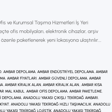
 Ofis ve Kurumsal Taşıma Hizmetleri İş Yeri
çte ofis mobilyaları, elektronik cihazlar, arşiv
 özenle paketlenerek yeni lokasyona ulaştırılır.
aliyet avantajı veya daha uygun bir konuma
rarı almaktadır. Bu nedenle profesyonel iş yeri
O
, 
AMBAR DEPOLAMA
, 
AMBAR ENDÜSTRIYEL DEPOLAMA
, 
AMBAR
AMA
, 
AMBAR FIYATLARI
, 
AMBAR GÜVENLI DEPOLAMA
, 
AMBAR
MA
, 
AMBAR KIRALIK ALAN
, 
AMBAR KIRALIK ALAN.
, 
AMBAR KISA
AR MAL KABUL
, 
AMBAR OFIS DEPOLAMA
, 
AMBAR PAKETLEME
, 
I DEPOLAMA
, 
ANADOLU YAKASI ÇIKIŞLI TEKIRDAĞ AMBARI
, 
KIYAT
, 
ANADOLU YAKASI TEKIRDAĞ HIZLI TAŞIMACILIK
, 
ANADOLU
U YAKASI TEKIRDAĞ LOJISTIK
, 
ANADOLU YAKASI TEKIRDAĞ