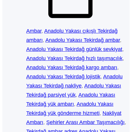
Ambar
, 
Anadolu Yakası çıkışlı Tekirdağ
ambarı
, 
Anadolu Yakası Tekirdağ ambar
, 
Anadolu Yakası Tekirdağ günlük sevkiyat
, 
Anadolu Yakası Tekirdağ hızlı taşımacılık
, 
Anadolu Yakası Tekirdağ kargo ambarı
, 
Anadolu Yakası Tekirdağ lojistik
, 
Anadolu
Yakası Tekirdağ nakliye
, 
Anadolu Yakası
Tekirdağ parsiyel yük
, 
Anadolu Yakası
Tekirdağ yük ambarı
, 
Anadolu Yakası
Tekirdağ yük gönderme hizmeti
, 
Nakliyat
Ambarı
, 
Şehirler Arası Ambar Taşımacılığı
, 
Tekirdağ ambar adres Anadolu Yakası
, 