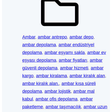
Ambar
, 
ambar antrepo
, 
ambar depo
, 
ambar depolama
, 
ambar endüstriyel
depolama
, 
ambar eşyamı sakla
, 
ambar ev
eşyası depolama
, 
ambar fiyatları
, 
ambar
güvenli depolama
, 
ambar hizmeti
, 
ambar
kargo
, 
ambar kiralama
, 
ambar kiralık alan
, 
ambar kiralık alan.
, 
ambar kısa süreli
depolama
, 
ambar lojistik
, 
ambar mal
kabul
, 
ambar ofis depolama
, 
ambar
paketleme
, 
ambar taşımacılık
, 
ambar uzun