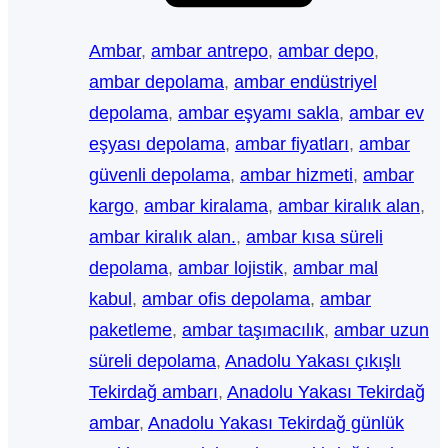
Ambar
, 
ambar antrepo
, 
ambar depo
, 
ambar depolama
, 
ambar endüstriyel
depolama
, 
ambar eşyamı sakla
, 
ambar ev
eşyası depolama
, 
ambar fiyatları
, 
ambar
güvenli depolama
, 
ambar hizmeti
, 
ambar
kargo
, 
ambar kiralama
, 
ambar kiralık alan
, 
ambar kiralık alan.
, 
ambar kısa süreli
depolama
, 
ambar lojistik
, 
ambar mal
kabul
, 
ambar ofis depolama
, 
ambar
paketleme
, 
ambar taşımacılık
, 
ambar uzun
süreli depolama
, 
Anadolu Yakası çıkışlı
Tekirdağ ambarı
, 
Anadolu Yakası Tekirdağ
ambar
, 
Anadolu Yakası Tekirdağ günlük