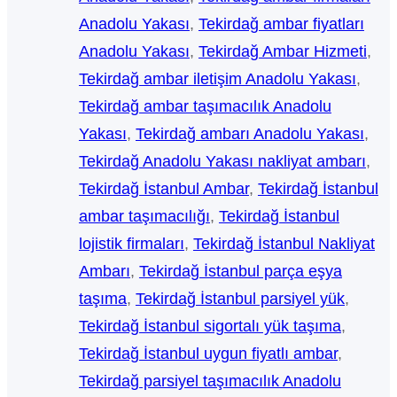
Anadolu Yakası
, 
Tekirdağ ambar fiyatları
Anadolu Yakası
, 
Tekirdağ Ambar Hizmeti
, 
Tekirdağ ambar iletişim Anadolu Yakası
, 
Tekirdağ ambar taşımacılık Anadolu
Yakası
, 
Tekirdağ ambarı Anadolu Yakası
, 
Tekirdağ Anadolu Yakası nakliyat ambarı
, 
Tekirdağ İstanbul Ambar
, 
Tekirdağ İstanbul
ambar taşımacılığı
, 
Tekirdağ İstanbul
lojistik firmaları
, 
Tekirdağ İstanbul Nakliyat
Ambarı
, 
Tekirdağ İstanbul parça eşya
taşıma
, 
Tekirdağ İstanbul parsiyel yük
, 
Tekirdağ İstanbul sigortalı yük taşıma
, 
Tekirdağ İstanbul uygun fiyatlı ambar
, 
Tekirdağ parsiyel taşımacılık Anadolu