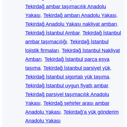
Tekirdağ ambar taşımacılık Anadolu
Yakası
, 
Tekirdağ ambarı Anadolu Yakası
, 
Tekirdağ Anadolu Yakası nakliyat ambarı
, 
Tekirdağ İstanbul Ambar
, 
Tekirdağ İstanbul
ambar taşımacılığı
, 
Tekirdağ İstanbul
lojistik firmaları
, 
Tekirdağ İstanbul Nakliyat
Ambarı
, 
Tekirdağ İstanbul parça eşya
taşıma
, 
Tekirdağ İstanbul parsiyel yük
, 
Tekirdağ İstanbul sigortalı yük taşıma
, 
Tekirdağ İstanbul uygun fiyatlı ambar
, 
Tekirdağ parsiyel taşımacılık Anadolu
Yakası
, 
Tekirdağ şehirler arası ambar
Anadolu Yakası
, 
Tekirdağ’a yük gönderim
Anadolu Yakası