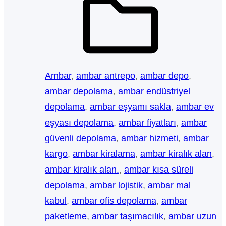
Ambar
, 
ambar antrepo
, 
ambar depo
, 
ambar depolama
, 
ambar endüstriyel
depolama
, 
ambar eşyamı sakla
, 
ambar ev
eşyası depolama
, 
ambar fiyatları
, 
ambar
güvenli depolama
, 
ambar hizmeti
, 
ambar
kargo
, 
ambar kiralama
, 
ambar kiralık alan
, 
ambar kiralık alan.
, 
ambar kısa süreli
depolama
, 
ambar lojistik
, 
ambar mal
kabul
, 
ambar ofis depolama
, 
ambar
paketleme
, 
ambar taşımacılık
, 
ambar uzun