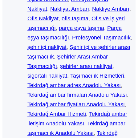
Nakliyat
, 
Nakliyat Ambarı
, 
Nakliye Ambarı
, 
Ofis Nakliyat
, 
ofis taşıma
, 
Ofis ve iş yeri
taşımacılığı
, 
parça eşya taşıma
, 
Parça
eşya taşımacılığı
, 
Profesyonel Taşımacılık
, 
şehir içi nakliyat
, 
Şehir içi ve şehirler arası
taşımacılık
, 
Şehirler Arası Ambar
Taşımacılığı
, 
şehirler arası nakliyat
, 
sigortalı nakliyat
, 
Taşımacılık Hizmetleri
, 
Tekirdağ ambar adres Anadolu Yakası
, 
Tekirdağ ambar firmaları Anadolu Yakası
, 
Tekirdağ ambar fiyatları Anadolu Yakası
, 
Tekirdağ Ambar Hizmeti
, 
Tekirdağ ambar
iletişim Anadolu Yakası
, 
Tekirdağ ambar
taşımacılık Anadolu Yakası
, 
Tekirdağ