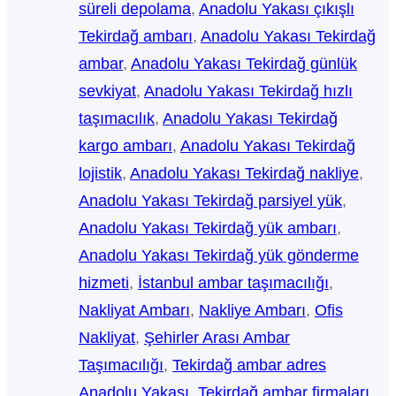
süreli depolama
, 
Anadolu Yakası çıkışlı
Tekirdağ ambarı
, 
Anadolu Yakası Tekirdağ
ambar
, 
Anadolu Yakası Tekirdağ günlük
sevkiyat
, 
Anadolu Yakası Tekirdağ hızlı
taşımacılık
, 
Anadolu Yakası Tekirdağ
kargo ambarı
, 
Anadolu Yakası Tekirdağ
lojistik
, 
Anadolu Yakası Tekirdağ nakliye
, 
Anadolu Yakası Tekirdağ parsiyel yük
, 
Anadolu Yakası Tekirdağ yük ambarı
, 
Anadolu Yakası Tekirdağ yük gönderme
hizmeti
, 
İstanbul ambar taşımacılığı
, 
Nakliyat Ambarı
, 
Nakliye Ambarı
, 
Ofis
Nakliyat
, 
Şehirler Arası Ambar
Taşımacılığı
, 
Tekirdağ ambar adres
Anadolu Yakası
, 
Tekirdağ ambar firmaları