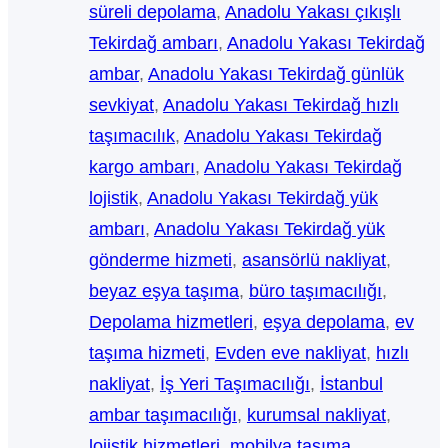
süreli depolama
, 
Anadolu Yakası çıkışlı
Tekirdağ ambarı
, 
Anadolu Yakası Tekirdağ
ambar
, 
Anadolu Yakası Tekirdağ günlük
sevkiyat
, 
Anadolu Yakası Tekirdağ hızlı
taşımacılık
, 
Anadolu Yakası Tekirdağ
kargo ambarı
, 
Anadolu Yakası Tekirdağ
lojistik
, 
Anadolu Yakası Tekirdağ yük
ambarı
, 
Anadolu Yakası Tekirdağ yük
gönderme hizmeti
, 
asansörlü nakliyat
, 
beyaz eşya taşıma
, 
büro taşımacılığı
, 
Depolama hizmetleri
, 
eşya depolama
, 
ev
taşıma hizmeti
, 
Evden eve nakliyat
, 
hızlı
nakliyat
, 
İş Yeri Taşımacılığı
, 
İstanbul
ambar taşımacılığı
, 
kurumsal nakliyat
, 
lojistik hizmetleri
, 
mobilya taşıma
, 