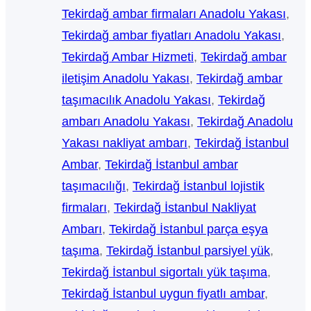
Tekirdağ ambar firmaları Anadolu Yakası
, 
Tekirdağ ambar fiyatları Anadolu Yakası
, 
Tekirdağ Ambar Hizmeti
, 
Tekirdağ ambar
iletişim Anadolu Yakası
, 
Tekirdağ ambar
taşımacılık Anadolu Yakası
, 
Tekirdağ
ambarı Anadolu Yakası
, 
Tekirdağ Anadolu
Yakası nakliyat ambarı
, 
Tekirdağ İstanbul
Ambar
, 
Tekirdağ İstanbul ambar
taşımacılığı
, 
Tekirdağ İstanbul lojistik
firmaları
, 
Tekirdağ İstanbul Nakliyat
Ambarı
, 
Tekirdağ İstanbul parça eşya
taşıma
, 
Tekirdağ İstanbul parsiyel yük
, 
Tekirdağ İstanbul sigortalı yük taşıma
, 
Tekirdağ İstanbul uygun fiyatlı ambar
, 