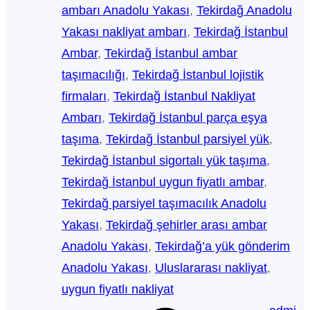
ambarı Anadolu Yakası
, 
Tekirdağ Anadolu
Yakası nakliyat ambarı
, 
Tekirdağ İstanbul
Ambar
, 
Tekirdağ İstanbul ambar
taşımacılığı
, 
Tekirdağ İstanbul lojistik
firmaları
, 
Tekirdağ İstanbul Nakliyat
Ambarı
, 
Tekirdağ İstanbul parça eşya
taşıma
, 
Tekirdağ İstanbul parsiyel yük
, 
Tekirdağ İstanbul sigortalı yük taşıma
, 
Tekirdağ İstanbul uygun fiyatlı ambar
, 
Tekirdağ parsiyel taşımacılık Anadolu
Yakası
, 
Tekirdağ şehirler arası ambar
Anadolu Yakası
, 
Tekirdağ’a yük gönderim
Anadolu Yakası
, 
Uluslararası nakliyat
, 
uygun fiyatlı nakliyat