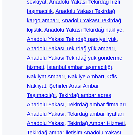
sevkiyat
, 
Anadolu Yakası Tekirdağ hızlı
taşımacılık
, 
Anadolu Yakası Tekirdağ
kargo ambarı
, 
Anadolu Yakası Tekirdağ
lojistik
, 
Anadolu Yakası Tekirdağ nakliye
, 
Anadolu Yakası Tekirdağ parsiyel yük
, 
Anadolu Yakası Tekirdağ yük ambarı
, 
Anadolu Yakası Tekirdağ yük gönderme
hizmeti
, 
İstanbul ambar taşımacılığı
, 
Nakliyat Ambarı
, 
Nakliye Ambarı
, 
Ofis
Nakliyat
, 
Şehirler Arası Ambar
Taşımacılığı
, 
Tekirdağ ambar adres
Anadolu Yakası
, 
Tekirdağ ambar firmaları
Anadolu Yakası
, 
Tekirdağ ambar fiyatları
Anadolu Yakası
, 
Tekirdağ Ambar Hizmeti
, 
Tekirdağ ambar iletişim Anadolu Yakası
, 