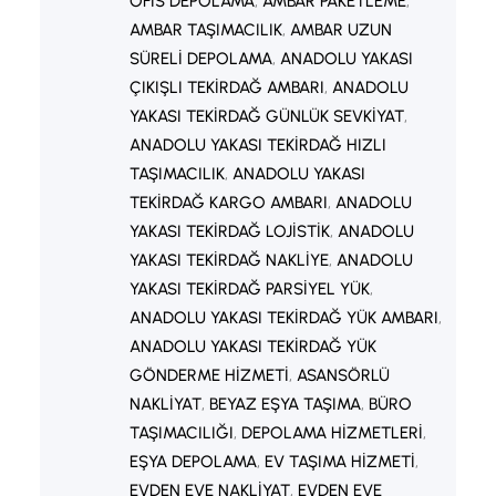
OFIS DEPOLAMA
, 
AMBAR PAKETLEME
, 
AMBAR TAŞIMACILIK
, 
AMBAR UZUN
SÜRELI DEPOLAMA
, 
ANADOLU YAKASI
ÇIKIŞLI TEKIRDAĞ AMBARI
, 
ANADOLU
YAKASI TEKIRDAĞ GÜNLÜK SEVKIYAT
, 
ANADOLU YAKASI TEKIRDAĞ HIZLI
TAŞIMACILIK
, 
ANADOLU YAKASI
TEKIRDAĞ KARGO AMBARI
, 
ANADOLU
YAKASI TEKIRDAĞ LOJISTIK
, 
ANADOLU
YAKASI TEKIRDAĞ NAKLIYE
, 
ANADOLU
YAKASI TEKIRDAĞ PARSIYEL YÜK
, 
ANADOLU YAKASI TEKIRDAĞ YÜK AMBARI
, 
ANADOLU YAKASI TEKIRDAĞ YÜK
GÖNDERME HIZMETI
, 
ASANSÖRLÜ
NAKLIYAT
, 
BEYAZ EŞYA TAŞIMA
, 
BÜRO
TAŞIMACILIĞI
, 
DEPOLAMA HIZMETLERI
, 
EŞYA DEPOLAMA
, 
EV TAŞIMA HIZMETI
, 
EVDEN EVE NAKLIYAT
, 
EVDEN EVE