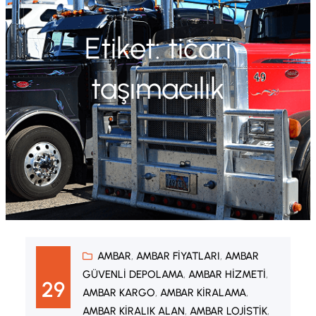
Etiket:
ticari
taşımacılık
AMBAR
, 
AMBAR FIYATLARI
, 
AMBAR
GÜVENLI DEPOLAMA
, 
AMBAR HIZMETI
, 
29
AMBAR KARGO
, 
AMBAR KIRALAMA
, 
AMBAR KIRALIK ALAN
, 
AMBAR LOJISTIK
, 