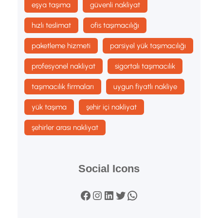
eşya taşıma
güvenli nakliyat
hızlı teslimat
ofis taşımacılığı
paketleme hizmeti
parsiyel yük taşımacılığı
profesyonel nakliyat
sigortalı taşımacılık
taşımacılık firmaları
uygun fiyatlı nakliye
yük taşıma
şehir içi nakliyat
şehirler arası nakliyat
Social Icons
Facebook
Instagram
LinkedIn
Twitter
WhatsApp