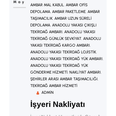
May
AMBAR MAL KABUL
, 
AMBAR OFIS
DEPOLAMA
, 
AMBAR PAKETLEME
, 
AMBAR
TAŞIMACILIK
, 
AMBAR UZUN SÜRELI
DEPOLAMA
, 
ANADOLU YAKASI ÇIKIŞLI
TEKIRDAĞ AMBARI
, 
ANADOLU YAKASI
TEKIRDAĞ GÜNLÜK SEVKIYAT
, 
ANADOLU
YAKASI TEKIRDAĞ KARGO AMBARI
, 
ANADOLU YAKASI TEKIRDAĞ LOJISTIK
, 
ANADOLU YAKASI TEKIRDAĞ YÜK AMBARI
, 
ANADOLU YAKASI TEKIRDAĞ YÜK
GÖNDERME HIZMETI
, 
NAKLIYAT AMBARI
, 
ŞEHIRLER ARASI AMBAR TAŞIMACILIĞI
, 
TEKIRDAĞ AMBAR HIZMETI
ADMIN
İşyeri Nakliyatı