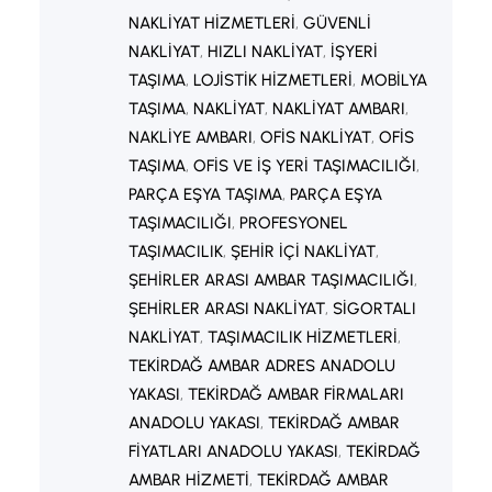
NAKLIYAT HIZMETLERI
, 
GÜVENLI
NAKLIYAT
, 
HIZLI NAKLIYAT
, 
İŞYERI
TAŞIMA
, 
LOJISTIK HIZMETLERI
, 
MOBILYA
TAŞIMA
, 
NAKLIYAT
, 
NAKLIYAT AMBARI
, 
NAKLIYE AMBARI
, 
OFIS NAKLIYAT
, 
OFIS
TAŞIMA
, 
OFIS VE IŞ YERI TAŞIMACILIĞI
, 
PARÇA EŞYA TAŞIMA
, 
PARÇA EŞYA
TAŞIMACILIĞI
, 
PROFESYONEL
TAŞIMACILIK
, 
ŞEHIR IÇI NAKLIYAT
, 
ŞEHIRLER ARASI AMBAR TAŞIMACILIĞI
, 
ŞEHIRLER ARASI NAKLIYAT
, 
SIGORTALI
NAKLIYAT
, 
TAŞIMACILIK HIZMETLERI
, 
TEKIRDAĞ AMBAR ADRES ANADOLU
YAKASI
, 
TEKIRDAĞ AMBAR FIRMALARI
ANADOLU YAKASI
, 
TEKIRDAĞ AMBAR
FIYATLARI ANADOLU YAKASI
, 
TEKIRDAĞ
AMBAR HIZMETI
, 
TEKIRDAĞ AMBAR