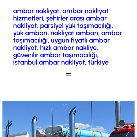
ambar nakliyat, ambar nakliyat
İçeriğe
hizmetleri, şehirler arası ambar
geç
nakliyat, parsiyel yük taşımacılığı,
yük ambarı, nakliyat ambarı, ambar
taşımacılığı, uygun fiyatlı ambar
nakliyat, hızlı ambar nakliye,
güvenilir ambar taşımacılığı,
istanbul ambar nakliyat, türkiye
Fiyatlandırma/ Teklif Al