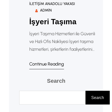
ILETIŞIM ANADOLU YAKASI
ADMIN
İşyeri Taşıma
İşyeri Taşıma Hizmetleri ile Güvenli
ve Hızlı Ofis Nakliyesi İşyeri taşıma
hizmetleri, şirketlerin faaliyetlerini
aksatmadan yeni adreslerine güvenli
Continue Reading
şekilde taşınmalarını sağlayan
profesyonel bir nakliyat çözümüdür.
Ofisler, mağazalar, depolar,
Search
fabrikalar ve kurumsal işletmeler için
A
planlı taşımacılık büyük önem taşır.
r
Search
Profesyonel işyeri taşıma firmaları,
a
eşyaların düzenli şekilde