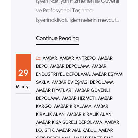
İşyeri Nakliyatı Hizmetleri ile Güvenli
ve Profesyonel Taşınma
İşyerinakliyatı, işletmelerin mevcut
adreslerinden yeni çalışma alanlarına
Continue Reading
güvenli ve hızlı şekilde taşınmalarını
sağlayan profesyonel bir hizmettir.
Ofisler, mağazalar, depolar,
AMBAR
, 
AMBAR ANTREPO
, 
AMBAR
DEPO
, 
AMBAR DEPOLAMA
, 
AMBAR
fabrikalar ve kurumsal işletmeler için
29
ENDÜSTRIYEL DEPOLAMA
, 
AMBAR EŞYAMI
sunulan bu hizmet, iş süreçlerinin
SAKLA
, 
AMBAR EV EŞYASI DEPOLAMA
, 
kesintiye uğramadan devam
May
AMBAR FIYATLARI
, 
AMBAR GÜVENLI
etmesine yardımcı olur. Deneyimli
DEPOLAMA
, 
AMBAR HIZMETI
, 
AMBAR
ekipler tarafından gerçekleştirilen
KARGO
, 
AMBAR KIRALAMA
, 
AMBAR
KIRALIK ALAN
, 
AMBAR KIRALIK ALAN.
, 
işyerinakliyatı sayesinde eşyalarınız
AMBAR KISA SÜRELI DEPOLAMA
, 
AMBAR
güvenle taşınırken zamandan da
LOJISTIK
, 
AMBAR MAL KABUL
, 
AMBAR
tasarruf…