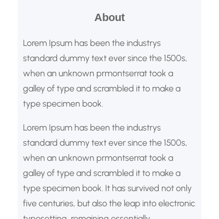
paketlenmesini ve yeni lokasyona
About
sorunsuz ulaştırılmasını sağlar.
Lorem Ipsum has been the industrys
Profesyonel İşyeri Taşıma…
standard dummy text ever since the 1500s,
when an unknown prmontserrat took a
galley of type and scrambled it to make a
type specimen book.
Lorem Ipsum has been the industrys
standard dummy text ever since the 1500s,
when an unknown prmontserrat took a
galley of type and scrambled it to make a
type specimen book. It has survived not only
five centuries, but also the leap into electronic
typesetting, remaining essentially