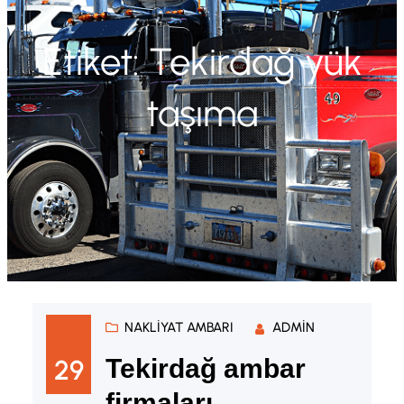
Etiket:
Tekirdağ yük
taşıma
NAKLIYAT AMBARI
ADMIN
29
Tekirdağ ambar
firmaları