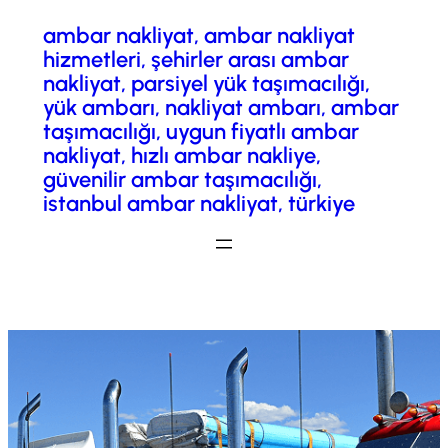
ambar nakliyat, ambar nakliyat
İçeriğe
hizmetleri, şehirler arası ambar
geç
nakliyat, parsiyel yük taşımacılığı,
yük ambarı, nakliyat ambarı, ambar
taşımacılığı, uygun fiyatlı ambar
nakliyat, hızlı ambar nakliye,
güvenilir ambar taşımacılığı,
istanbul ambar nakliyat, türkiye
Fiyatlandırma/ Teklif Al