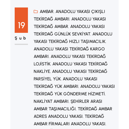
ve Ergene hattında firmalar yoğun
üretim yapar. Bu nedenle bölgede
AMBAR
, 
ANADOLU YAKASI ÇIKIŞLI
TEKIRDAĞ AMBARI
, 
ANADOLU YAKASI
düzenli sevkiyat ihtiyacı sürekli artar.
19
TEKIRDAĞ AMBAR
, 
ANADOLU YAKASI
Dolayısıyla Tekirdağ yük ambarı
TEKIRDAĞ GÜNLÜK SEVKIYAT
, 
ANADOLU
hizmetleri firmalar için önemli bir
Şub
YAKASI TEKIRDAĞ HIZLI TAŞIMACILIK
, 
çözüm haline gelir. Tekirdağ Yük
ANADOLU YAKASI TEKIRDAĞ KARGO
Ambarı Nedir? Tekirdağ…
AMBARI
, 
ANADOLU YAKASI TEKIRDAĞ
LOJISTIK
, 
ANADOLU YAKASI TEKIRDAĞ
NAKLIYE
, 
ANADOLU YAKASI TEKIRDAĞ
PARSIYEL YÜK
, 
ANADOLU YAKASI
TEKIRDAĞ YÜK AMBARI
, 
ANADOLU YAKASI
TEKIRDAĞ YÜK GÖNDERME HIZMETI
, 
NAKLIYAT AMBARI
, 
ŞEHIRLER ARASI
AMBAR TAŞIMACILIĞI
, 
TEKIRDAĞ AMBAR
ADRES ANADOLU YAKASI
, 
TEKIRDAĞ
AMBAR FIRMALARI ANADOLU YAKASI
, 