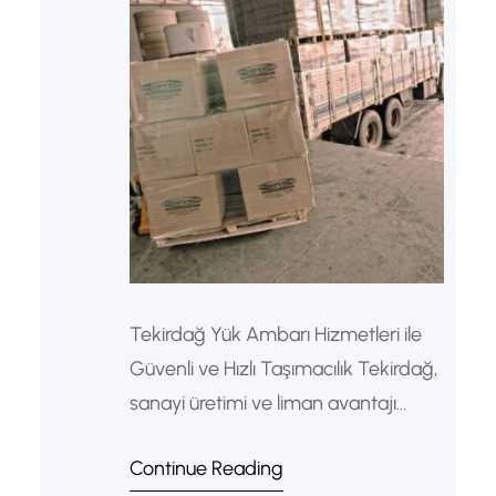
Tekirdağ Yük Ambarı Hizmetleri ile
Güvenli ve Hızlı Taşımacılık Tekirdağ,
sanayi üretimi ve liman avantajı
sayesinde güçlü bir lojistik
Continue Reading
merkezidir. Özellikle Çerkezköy, Çorlu