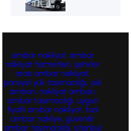
ambar nakliyat, ambar
nakliyat hizmetleri, şehirler
arası ambar nakliyat,
parsiyel yük taşımacılığı, yük
ambarı, nakliyat ambarı,
ambar taşımacılığı, uygun
fiyatlı ambar nakliyat, hızlı
ambar nakliye, güvenilir
ambar taşımacılığı, istanbul