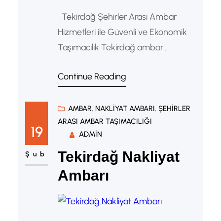
Tekirdağ Şehirler Arası Ambar
Hizmetleri ile Güvenli ve Ekonomik
Taşımacılık Tekirdağ ambar
hizmetleri, hem bireysel hem de
Continue Reading
kurumsal müşterilere ekonomik ve
hızlı taşımacılık çözümleri sunar.
Sanayi ve ticaret hacmi hızla
AMBAR
, 
NAKLIYAT AMBARI
, 
ŞEHIRLER
ARASI AMBAR TAŞIMACILIĞI
büyüyen Tekirdağ, Marmara
19
ADMIN
Bölgesi’nin güçlü lojistik
Tekirdağ Nakliyat
merkezlerinden biri olarak öne çıkar.
Şub
Bu yüzden firmalar şehirler arası yük
Ambarı
gönderiminde ambar taşımacılığını
sıkça tercih eder. Şehirler…