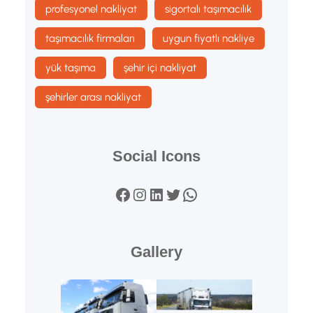
profesyonel nakliyat
sigortalı taşımacılık
taşımacılık firmaları
uygun fiyatlı nakliye
yük taşıma
şehir içi nakliyat
şehirler arası nakliyat
Social Icons
Facebook
Instagram
LinkedIn
Twitter
WhatsApp
Gallery