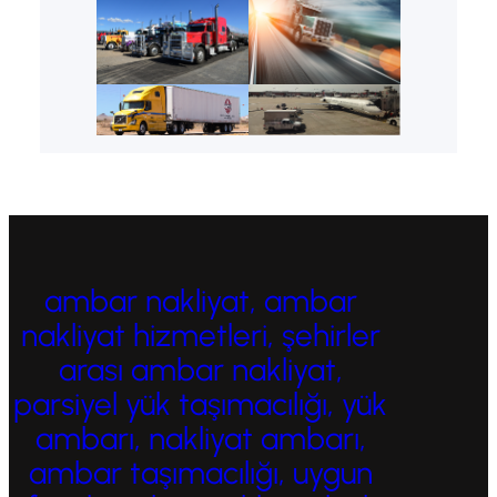
ambar nakliyat, ambar
nakliyat hizmetleri, şehirler
arası ambar nakliyat,
parsiyel yük taşımacılığı, yük
ambarı, nakliyat ambarı,
ambar taşımacılığı, uygun