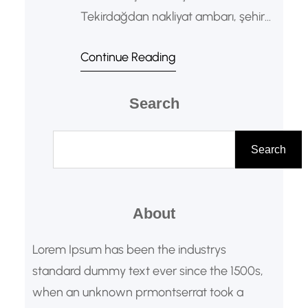
Tekirdağdan nakliyat ambarı, şehir
içi ve şehirler arası yük
Continue Reading
taşımacılığında ekonomik ve
güvenilir çözümler sunar. Özellikle
ticari yük gönderimlerinde tercih
Search
edilen ambar sistemi, parsiyel
A
taşımacılık sayesinde maliyetleri
r
Search
düşürür. Bu nedenle hem bireysel
a
hem de kurumsal müşteriler için
avantajlı bir lojistik model oluşturur.
About
Tekirdağ Nakliyat Ambarı Nedir?
Lorem Ipsum has been the industrys
Nakliyat…
standard dummy text ever since the 1500s,
when an unknown prmontserrat took a