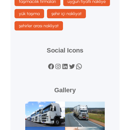
taşımacılık firmaları
uygun fiyatlı nakliye
yük taşıma
şehir içi nakliyat
şehirler arası nakliyat
Social Icons
Facebook
Instagram
LinkedIn
Twitter
WhatsApp
Gallery