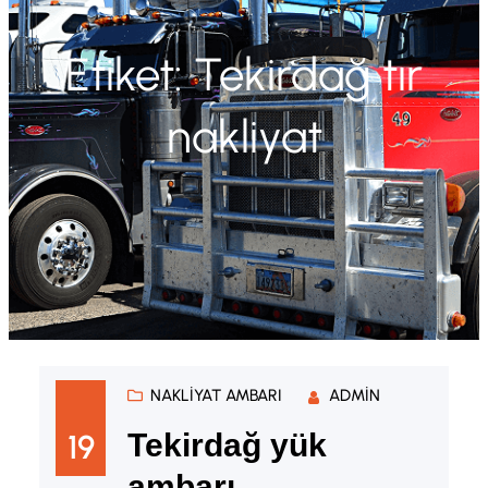
Etiket:
Tekirdağ tır
nakliyat
NAKLIYAT AMBARI
ADMIN
19
Tekirdağ yük
ambarı