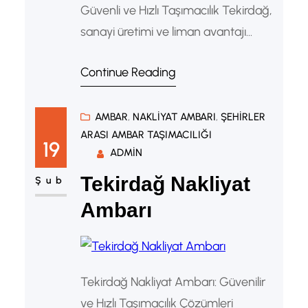
Güvenli ve Hızlı Taşımacılık Tekirdağ,
sanayi üretimi ve liman avantajı
sayesinde güçlü bir lojistik
Continue Reading
merkezidir. Özellikle Çerkezköy, Çorlu
ve Ergene hattında firmalar yoğun
üretim yapar. Bu nedenle bölgede
AMBAR
, 
NAKLIYAT AMBARI
, 
ŞEHIRLER
ARASI AMBAR TAŞIMACILIĞI
düzenli sevkiyat ihtiyacı sürekli artar.
19
ADMIN
Dolayısıyla Tekirdağ yük ambarı
Tekirdağ Nakliyat
hizmetleri firmalar için önemli bir
Şub
çözüm haline gelir. Tekirdağ Yük
Ambarı
Ambarı Nedir? Tekirdağ…
Tekirdağ Nakliyat Ambarı: Güvenilir
ve Hızlı Taşımacılık Çözümleri