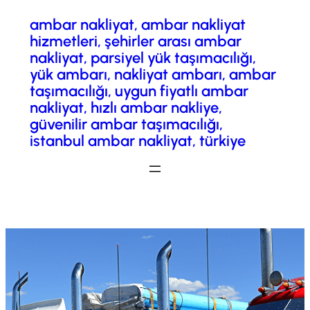
ambar nakliyat, ambar nakliyat
İçeriğe
hizmetleri, şehirler arası ambar
geç
nakliyat, parsiyel yük taşımacılığı,
yük ambarı, nakliyat ambarı, ambar
taşımacılığı, uygun fiyatlı ambar
nakliyat, hızlı ambar nakliye,
güvenilir ambar taşımacılığı,
istanbul ambar nakliyat, türkiye
Fiyatlandırma/ Teklif Al