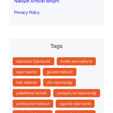
Nakliyat Ambarı İletişim
Privacy Policy
Tags
asansörlü taşımacılık
evden eve nakliyat
eşya taşıma
güvenli nakliyat
hızlı teslimat
ofis taşımacılığı
paketleme hizmeti
parsiyel yük taşımacılığı
profesyonel nakliyat
sigortalı taşımacılık