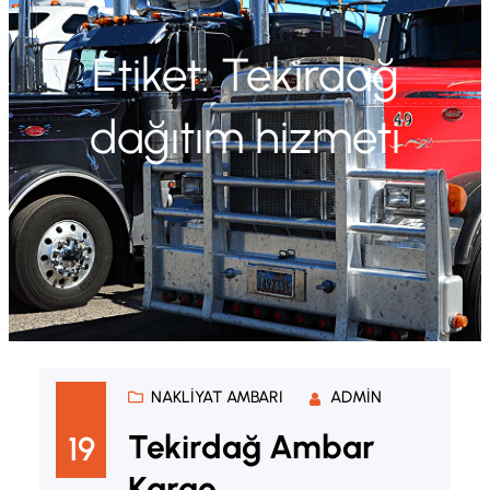
Etiket:
Tekirdağ
dağıtım hizmeti
NAKLIYAT AMBARI
ADMIN
Tekirdağ Ambar
19
Kargo