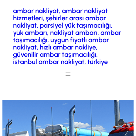
ambar nakliyat, ambar nakliyat
İçeriğe
hizmetleri, şehirler arası ambar
geç
nakliyat, parsiyel yük taşımacılığı,
yük ambarı, nakliyat ambarı, ambar
taşımacılığı, uygun fiyatlı ambar
nakliyat, hızlı ambar nakliye,
güvenilir ambar taşımacılığı,
istanbul ambar nakliyat, türkiye
Fiyatlandırma/ Teklif Al