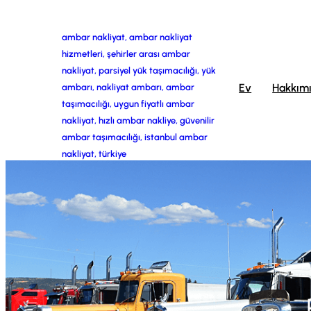
İçeriğe
ambar nakliyat, ambar nakliyat
geç
hizmetleri, şehirler arası ambar
nakliyat, parsiyel yük taşımacılığı, yük
Ev
Hakkım
ambarı, nakliyat ambarı, ambar
taşımacılığı, uygun fiyatlı ambar
nakliyat, hızlı ambar nakliye, güvenilir
ambar taşımacılığı, istanbul ambar
nakliyat, türkiye