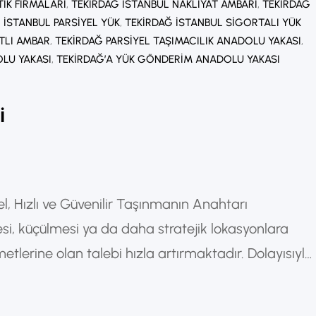
TIK FIRMALARI
, 
TEKIRDAĞ İSTANBUL NAKLIYAT AMBARI
, 
TEKIRDAĞ
 İSTANBUL PARSIYEL YÜK
, 
TEKIRDAĞ İSTANBUL SIGORTALI YÜK
TLI AMBAR
, 
TEKIRDAĞ PARSIYEL TAŞIMACILIK ANADOLU YAKASI
, 
LU YAKASI
, 
TEKIRDAĞ’A YÜK GÖNDERIM ANADOLU YAKASI
i
el, Hızlı ve Güvenilir Taşınmanın Anahtarı
, küçülmesi ya da daha stratejik lokasyonlara
etlerine olan talebi hızla artırmaktadır. Dolayısıyla,
ekliliğinin minimum düzeyde etkilenmesidir. Bu
çalışmak büyük önem taşır. Ayrıca, uzman ekipler