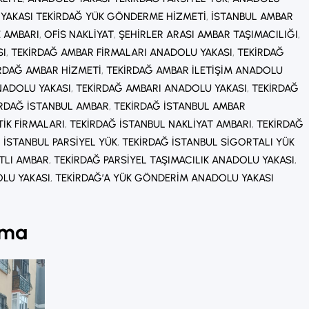
YAKASI TEKIRDAĞ YÜK GÖNDERME HIZMETI
, 
İSTANBUL AMBAR
E AMBARI
, 
OFIS NAKLIYAT
, 
ŞEHIRLER ARASI AMBAR TAŞIMACILIĞI
, 
SI
, 
TEKIRDAĞ AMBAR FIRMALARI ANADOLU YAKASI
, 
TEKIRDAĞ
RDAĞ AMBAR HIZMETI
, 
TEKIRDAĞ AMBAR ILETIŞIM ANADOLU
NADOLU YAKASI
, 
TEKIRDAĞ AMBARI ANADOLU YAKASI
, 
TEKIRDAĞ
IRDAĞ İSTANBUL AMBAR
, 
TEKIRDAĞ İSTANBUL AMBAR
TIK FIRMALARI
, 
TEKIRDAĞ İSTANBUL NAKLIYAT AMBARI
, 
TEKIRDAĞ
 İSTANBUL PARSIYEL YÜK
, 
TEKIRDAĞ İSTANBUL SIGORTALI YÜK
TLI AMBAR
, 
TEKIRDAĞ PARSIYEL TAŞIMACILIK ANADOLU YAKASI
, 
LU YAKASI
, 
TEKIRDAĞ’A YÜK GÖNDERIM ANADOLU YAKASI
ıma