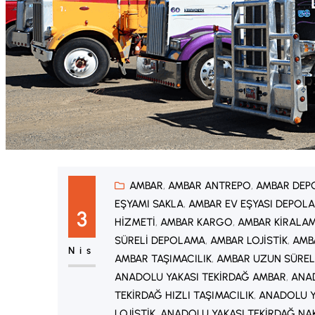
AMBAR
, 
AMBAR ANTREPO
, 
AMBAR DEP
EŞYAMI SAKLA
, 
AMBAR EV EŞYASI DEPOL
3
HIZMETI
, 
AMBAR KARGO
, 
AMBAR KIRALA
SÜRELI DEPOLAMA
, 
AMBAR LOJISTIK
, 
AMB
Nis
AMBAR TAŞIMACILIK
, 
AMBAR UZUN SÜREL
ANADOLU YAKASI TEKIRDAĞ AMBAR
, 
ANAD
TEKIRDAĞ HIZLI TAŞIMACILIK
, 
ANADOLU Y
LOJISTIK
, 
ANADOLU YAKASI TEKIRDAĞ NA