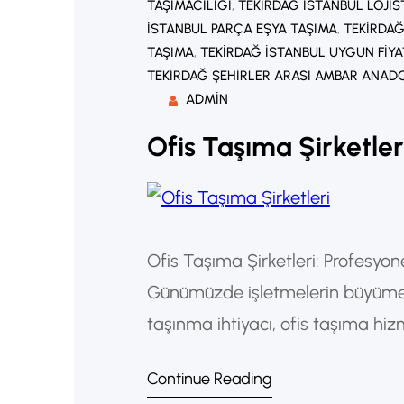
TAŞIMACILIĞI
, 
TEKIRDAĞ İSTANBUL LOJIS
İSTANBUL PARÇA EŞYA TAŞIMA
, 
TEKIRDAĞ
TAŞIMA
, 
TEKIRDAĞ İSTANBUL UYGUN FIYA
TEKIRDAĞ ŞEHIRLER ARASI AMBAR ANADO
ADMIN
Ofis Taşıma Şirketler
Ofis Taşıma Şirketleri: Profesyon
Günümüzde işletmelerin büyümesi
taşınma ihtiyacı, ofis taşıma hizm
bu süreçte en kritik unsur iş sür
Continue Reading
nedenle, profesyonel firmalarla 