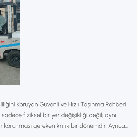
liliğini Koruyan Güvenli ve Hızlı Taşınma Rehberi
 sadece fiziksel bir yer değişikliği değil; aynı
 korunması gereken kritik bir dönemdir. Ayrıca
i, bu süreci en verimli şekilde yöneterek iş kaybını