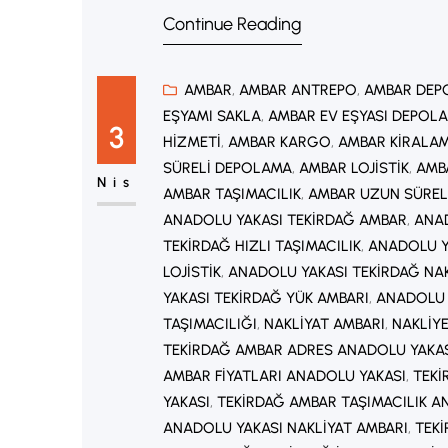
Continue Reading
en aza indirir. Bu makalede, prof
AMBAR
, 
AMBAR ANTREPO
, 
AMBAR DEP
EŞYAMI SAKLA
, 
AMBAR EV EŞYASI DEPOL
3
HIZMETI
, 
AMBAR KARGO
, 
AMBAR KIRALA
SÜRELI DEPOLAMA
, 
AMBAR LOJISTIK
, 
AMB
Nis
AMBAR TAŞIMACILIK
, 
AMBAR UZUN SÜREL
ANADOLU YAKASI TEKIRDAĞ AMBAR
, 
ANAD
TEKIRDAĞ HIZLI TAŞIMACILIK
, 
ANADOLU Y
LOJISTIK
, 
ANADOLU YAKASI TEKIRDAĞ NA
YAKASI TEKIRDAĞ YÜK AMBARI
, 
ANADOLU 
TAŞIMACILIĞI
, 
NAKLIYAT AMBARI
, 
NAKLIY
TEKIRDAĞ AMBAR ADRES ANADOLU YAKA
AMBAR FIYATLARI ANADOLU YAKASI
, 
TEKI
YAKASI
, 
TEKIRDAĞ AMBAR TAŞIMACILIK A
ANADOLU YAKASI NAKLIYAT AMBARI
, 
TEK