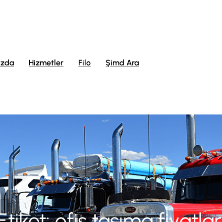
ızda
Hizmetler
Filo
Şimd Ara
Etiket:
ofis taşıma fiyatlar