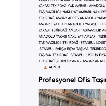
YAKASI TEKIRDAĞ YÜK AMBARI
, 
ANADOLU 
TAŞIMACILIĞI
, 
NAKLIYAT AMBARI
, 
NAKLIY
TEKIRDAĞ AMBAR ADRES ANADOLU YAKA
AMBAR FIYATLARI ANADOLU YAKASI
, 
TEKI
YAKASI
, 
TEKIRDAĞ AMBAR TAŞIMACILIK A
ANADOLU YAKASI NAKLIYAT AMBARI
, 
TEK
TAŞIMACILIĞI
, 
TEKIRDAĞ İSTANBUL LOJIS
İSTANBUL PARÇA EŞYA TAŞIMA
, 
TEKIRDAĞ
TAŞIMA
, 
TEKIRDAĞ İSTANBUL UYGUN FIYA
TEKIRDAĞ ŞEHIRLER ARASI AMBAR ANADO
ADMIN
Profesyonel Ofis Taş