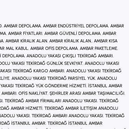
esyonel ofis taşımanın avantajlarını, süreçlerini ve…
O
, 
AMBAR DEPOLAMA
, 
AMBAR ENDÜSTRIYEL DEPOLAMA
, 
AMBAR
AMA
, 
AMBAR FIYATLARI
, 
AMBAR GÜVENLI DEPOLAMA
, 
AMBAR
MA
, 
AMBAR KIRALIK ALAN
, 
AMBAR KIRALIK ALAN.
, 
AMBAR KISA
AR MAL KABUL
, 
AMBAR OFIS DEPOLAMA
, 
AMBAR PAKETLEME
, 
I DEPOLAMA
, 
ANADOLU YAKASI ÇIKIŞLI TEKIRDAĞ AMBARI
, 
OLU YAKASI TEKIRDAĞ GÜNLÜK SEVKIYAT
, 
ANADOLU YAKASI
AKASI TEKIRDAĞ KARGO AMBARI
, 
ANADOLU YAKASI TEKIRDAĞ
KLIYE
, 
ANADOLU YAKASI TEKIRDAĞ PARSIYEL YÜK
, 
ANADOLU
YAKASI TEKIRDAĞ YÜK GÖNDERME HIZMETI
, 
İSTANBUL AMBAR
E AMBARI
, 
OFIS NAKLIYAT
, 
ŞEHIRLER ARASI AMBAR TAŞIMACILIĞI
, 
SI
, 
TEKIRDAĞ AMBAR FIRMALARI ANADOLU YAKASI
, 
TEKIRDAĞ
RDAĞ AMBAR HIZMETI
, 
TEKIRDAĞ AMBAR ILETIŞIM ANADOLU
NADOLU YAKASI
, 
TEKIRDAĞ AMBARI ANADOLU YAKASI
, 
TEKIRDAĞ
IRDAĞ İSTANBUL AMBAR
, 
TEKIRDAĞ İSTANBUL AMBAR