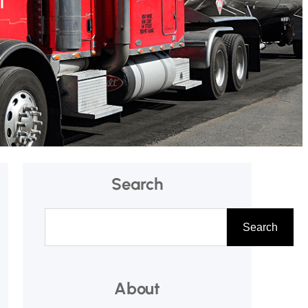
Search
A
Search
r
a
About