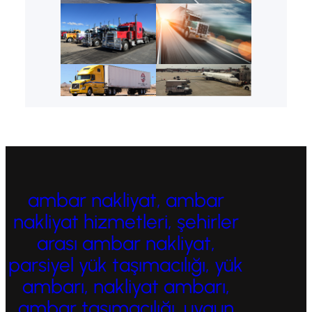
ambar nakliyat, ambar
nakliyat hizmetleri, şehirler
arası ambar nakliyat,
parsiyel yük taşımacılığı, yük
ambarı, nakliyat ambarı,
ambar taşımacılığı, uygun