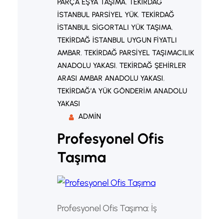
PARÇA EŞYA TAŞIMA
, 
TEKIRDAĞ
İSTANBUL PARSIYEL YÜK
, 
TEKIRDAĞ
İSTANBUL SIGORTALI YÜK TAŞIMA
, 
TEKIRDAĞ İSTANBUL UYGUN FIYATLI
AMBAR
, 
TEKIRDAĞ PARSIYEL TAŞIMACILIK
ANADOLU YAKASI
, 
TEKIRDAĞ ŞEHIRLER
ARASI AMBAR ANADOLU YAKASI
, 
TEKIRDAĞ’A YÜK GÖNDERIM ANADOLU
YAKASI
ADMIN
Profesyonel Ofis
Taşıma
Profesyonel Ofis Taşıma: İş