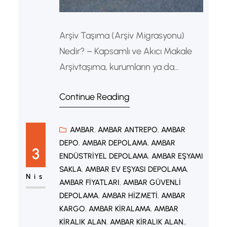
Arşiv Taşıma (Arşiv Migrasyonu)
Nedir? – Kapsamlı ve Akıcı Makale
Arşivtaşıma, kurumların ya da
bireylerin sahip olduğu fiziksel veya
Continue Reading
dijital kayıtların bir ortamdan başka
bir ortama güvenli, düzenli ve veri
bütünlüğü korunarak aktarılması
AMBAR
, 
AMBAR ANTREPO
, 
AMBAR
DEPO
, 
AMBAR DEPOLAMA
, 
AMBAR
sürecidir. Bununla birlikte bu süreç
3
ENDÜSTRIYEL DEPOLAMA
, 
AMBAR EŞYAMI
yalnızca dosyaların taşınması
SAKLA
, 
AMBAR EV EŞYASI DEPOLAMA
, 
değildir; aksine bilgi yönetimi,
Nis
AMBAR FIYATLARI
, 
AMBAR GÜVENLI
güvenlik ve erişilebilirlik açısından
DEPOLAMA
, 
AMBAR HIZMETI
, 
AMBAR
stratejik bir dönüşümdür.
KARGO
, 
AMBAR KIRALAMA
, 
AMBAR
KIRALIK ALAN
, 
AMBAR KIRALIK ALAN.
, 
Günümüzde özellikle dijital…