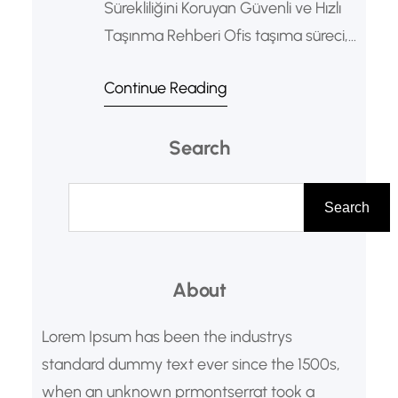
Sürekliliğini Koruyan Güvenli ve Hızlı
Taşınma Rehberi Ofis taşıma süreci,
işletmeler için sadece fiziksel bir yer
Continue Reading
değişikliği değil; aynı zamanda
operasyonel sürekliliğin korunması
Search
gereken kritik bir dönemdir. Ayrıca
Profesyonel ofis taşıma hizmetleri,
A
bu süreci en verimli şekilde
r
Search
yöneterek iş kaybını en aza indirir. Bu
a
makalede, profesyonel ofis
taşımanın avantajlarını, süreçlerini
About
ve…
Lorem Ipsum has been the industrys
standard dummy text ever since the 1500s,
when an unknown prmontserrat took a