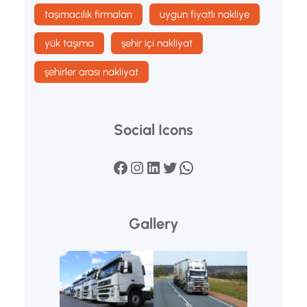
taşımacılık firmaları
uygun fiyatlı nakliye
yük taşıma
şehir içi nakliyat
şehirler arası nakliyat
Social Icons
Facebook
Instagram
LinkedIn
Twitter
WhatsApp
Gallery