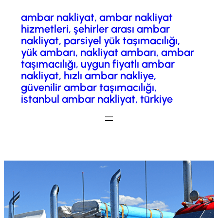
ambar nakliyat, ambar nakliyat
İçeriğe
hizmetleri, şehirler arası ambar
geç
nakliyat, parsiyel yük taşımacılığı,
yük ambarı, nakliyat ambarı, ambar
taşımacılığı, uygun fiyatlı ambar
nakliyat, hızlı ambar nakliye,
güvenilir ambar taşımacılığı,
istanbul ambar nakliyat, türkiye
Fiyatlandırma/ Teklif Al