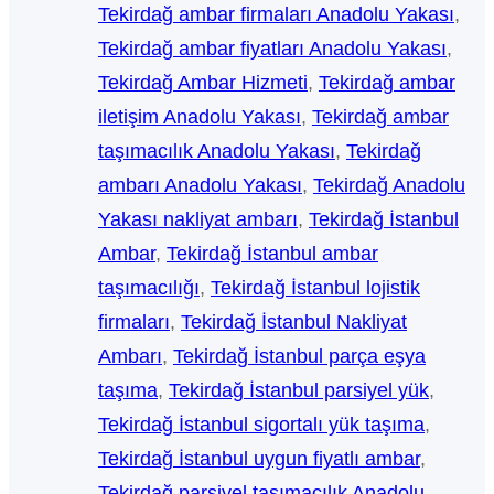
Tekirdağ ambar firmaları Anadolu Yakası
, 
Tekirdağ ambar fiyatları Anadolu Yakası
, 
Tekirdağ Ambar Hizmeti
, 
Tekirdağ ambar
iletişim Anadolu Yakası
, 
Tekirdağ ambar
taşımacılık Anadolu Yakası
, 
Tekirdağ
ambarı Anadolu Yakası
, 
Tekirdağ Anadolu
Yakası nakliyat ambarı
, 
Tekirdağ İstanbul
Ambar
, 
Tekirdağ İstanbul ambar
taşımacılığı
, 
Tekirdağ İstanbul lojistik
firmaları
, 
Tekirdağ İstanbul Nakliyat
Ambarı
, 
Tekirdağ İstanbul parça eşya
taşıma
, 
Tekirdağ İstanbul parsiyel yük
, 
Tekirdağ İstanbul sigortalı yük taşıma
, 
Tekirdağ İstanbul uygun fiyatlı ambar
, 
Tekirdağ parsiyel taşımacılık Anadolu