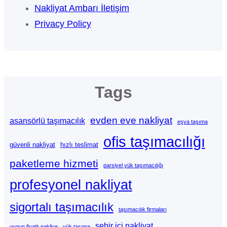
Nakliyat Ambarı İletişim
Privacy Policy
Tags
evden eve nakliyat
asansörlü taşımacılık
eşya taşıma
ofis taşımacılığı
güvenli nakliyat
hızlı teslimat
paketleme hizmeti
parsiyel yük taşımacılığı
profesyonel nakliyat
sigortalı taşımacılık
taşımacılık firmaları
şehir içi nakliyat
uygun fiyatlı nakliye
yük taşıma