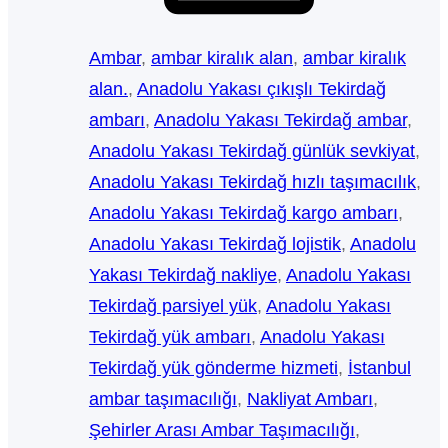
Ambar
, 
ambar kiralık alan
, 
ambar kiralık
alan.
, 
Anadolu Yakası çıkışlı Tekirdağ
ambarı
, 
Anadolu Yakası Tekirdağ ambar
, 
Anadolu Yakası Tekirdağ günlük sevkiyat
, 
Anadolu Yakası Tekirdağ hızlı taşımacılık
, 
Anadolu Yakası Tekirdağ kargo ambarı
, 
Anadolu Yakası Tekirdağ lojistik
, 
Anadolu
Yakası Tekirdağ nakliye
, 
Anadolu Yakası
Tekirdağ parsiyel yük
, 
Anadolu Yakası
Tekirdağ yük ambarı
, 
Anadolu Yakası
Tekirdağ yük gönderme hizmeti
, 
İstanbul
ambar taşımacılığı
, 
Nakliyat Ambarı
, 
Şehirler Arası Ambar Taşımacılığı
, 