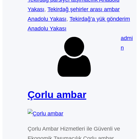
Yakası
, 
Tekirdağ şehirler arası ambar
Anadolu Yakası
, 
Tekirdağ’a yük gönderim
Anadolu Yakası
admi
n
Çorlu ambar
Çorlu Ambar Hizmetleri ile Güvenli ve
Ekonomik Taşımacılık Çorlu ambar