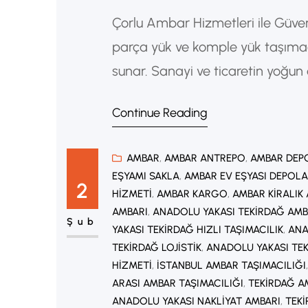
Çorlu Ambar Hizmetleri ile Güven
parça yük ve komple yük taşıma
sunar. Sanayi ve ticaretin yoğun
ölçekli yüklerin uygun maliyetlerl
Continue Reading
Nedir? Ayrıca Ambar taşımacılığı,
AMBAR
, 
AMBAR ANTREPO
, 
AMBAR DEP
EŞYAMI SAKLA
, 
AMBAR EV EŞYASI DEPOL
2
HIZMETI
, 
AMBAR KARGO
, 
AMBAR KIRALIK
AMBARI
, 
ANADOLU YAKASI TEKIRDAĞ AM
Şub
YAKASI TEKIRDAĞ HIZLI TAŞIMACILIK
, 
ANA
TEKIRDAĞ LOJISTIK
, 
ANADOLU YAKASI TEK
HIZMETI
, 
İSTANBUL AMBAR TAŞIMACILIĞI
ARASI AMBAR TAŞIMACILIĞI
, 
TEKIRDAĞ A
ANADOLU YAKASI NAKLIYAT AMBARI
, 
TEK