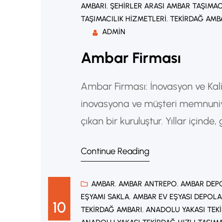
AMBARI
, 
ŞEHIRLER ARASI AMBAR TAŞIMAC
TAŞIMACILIK HIZMETLERI
, 
TEKIRDAĞ AMB
ADMIN
Ambar Firması
Ambar Firması: İnovasyon ve Kali
inovasyona ve müşteri memnuniye
çıkan bir kuruluştur. Yıllar içinde
kazanarak, sadece yerel pazarlar
Continue Reading
oyuncu haline gelmiştir. Şirket Ge
Ambar…
AMBAR
, 
AMBAR ANTREPO
, 
AMBAR DEP
EŞYAMI SAKLA
, 
AMBAR EV EŞYASI DEPOL
10
TEKIRDAĞ AMBARI
, 
ANADOLU YAKASI TEK