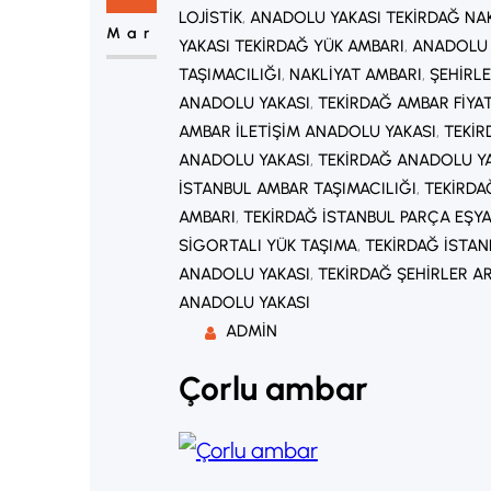
LOJISTIK
, 
ANADOLU YAKASI TEKIRDAĞ NA
Mar
YAKASI TEKIRDAĞ YÜK AMBARI
, 
ANADOLU 
TAŞIMACILIĞI
, 
NAKLIYAT AMBARI
, 
ŞEHIRLE
ANADOLU YAKASI
, 
TEKIRDAĞ AMBAR FIYA
AMBAR ILETIŞIM ANADOLU YAKASI
, 
TEKIR
ANADOLU YAKASI
, 
TEKIRDAĞ ANADOLU YA
İSTANBUL AMBAR TAŞIMACILIĞI
, 
TEKIRDA
AMBARI
, 
TEKIRDAĞ İSTANBUL PARÇA EŞY
SIGORTALI YÜK TAŞIMA
, 
TEKIRDAĞ İSTAN
ANADOLU YAKASI
, 
TEKIRDAĞ ŞEHIRLER A
ANADOLU YAKASI
ADMIN
Çorlu ambar