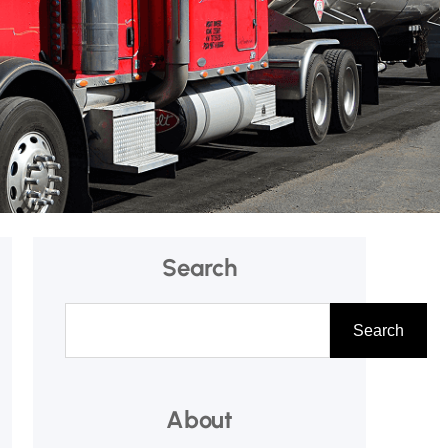
Search
A
Search
r
a
About