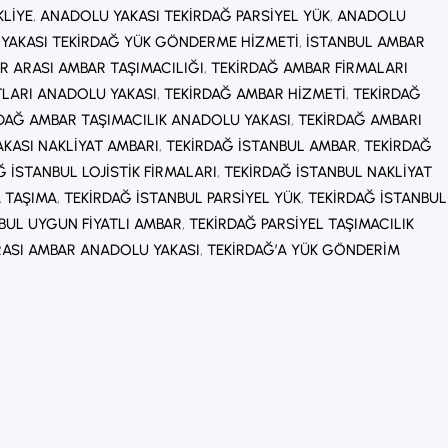
KLIYE
, 
ANADOLU YAKASI TEKIRDAĞ PARSIYEL YÜK
, 
ANADOLU
YAKASI TEKIRDAĞ YÜK GÖNDERME HIZMETI
, 
İSTANBUL AMBAR
R ARASI AMBAR TAŞIMACILIĞI
, 
TEKIRDAĞ AMBAR FIRMALARI
TLARI ANADOLU YAKASI
, 
TEKIRDAĞ AMBAR HIZMETI
, 
TEKIRDAĞ
DAĞ AMBAR TAŞIMACILIK ANADOLU YAKASI
, 
TEKIRDAĞ AMBARI
KASI NAKLIYAT AMBARI
, 
TEKIRDAĞ İSTANBUL AMBAR
, 
TEKIRDAĞ
Ğ İSTANBUL LOJISTIK FIRMALARI
, 
TEKIRDAĞ İSTANBUL NAKLIYAT
A TAŞIMA
, 
TEKIRDAĞ İSTANBUL PARSIYEL YÜK
, 
TEKIRDAĞ İSTANBUL
BUL UYGUN FIYATLI AMBAR
, 
TEKIRDAĞ PARSIYEL TAŞIMACILIK
RASI AMBAR ANADOLU YAKASI
, 
TEKIRDAĞ’A YÜK GÖNDERIM