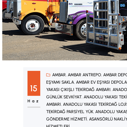
AMBAR
, 
AMBAR ANTREPO
, 
AMBAR DEP
EŞYAMI SAKLA
, 
AMBAR EV EŞYASI DEPOL
15
YAKASI ÇIKIŞLI TEKIRDAĞ AMBARI
, 
ANADOL
GÜNLÜK SEVKIYAT
, 
ANADOLU YAKASI TEKI
Haz
AMBARI
, 
ANADOLU YAKASI TEKIRDAĞ LOJI
TEKIRDAĞ PARSIYEL YÜK
, 
ANADOLU YAKAS
GÖNDERME HIZMETI
, 
ASANSÖRLÜ NAKLI
HIZMETLERI