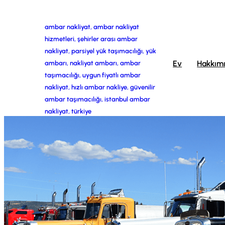
İçeriğe
ambar nakliyat, ambar nakliyat
geç
hizmetleri, şehirler arası ambar
nakliyat, parsiyel yük taşımacılığı, yük
Ev
Hakkım
ambarı, nakliyat ambarı, ambar
taşımacılığı, uygun fiyatlı ambar
nakliyat, hızlı ambar nakliye, güvenilir
ambar taşımacılığı, istanbul ambar
nakliyat, türkiye