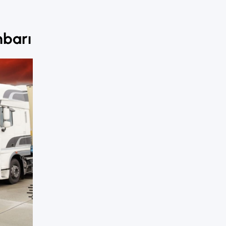
mbarı