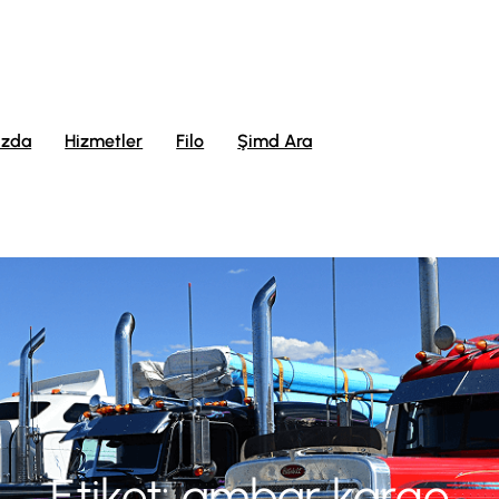
ızda
Hizmetler
Filo
Şimd Ara
Etiket:
ambar kargo