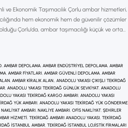
li ve Ekonomik Taşımacılık Çorlu ambar hizmetleri,
cılığında hem ekonomik hem de güvenilir çözümler
 olduğu Çorlu’da, ambar taşımacılığı küçük ve orta
e farklı şehirlere ulaştırılmasını sağlar. Çorlu Ambar
 farklı müşterilere ait yüklerin aynı araçta…
O
, 
AMBAR DEPOLAMA
, 
AMBAR ENDÜSTRIYEL DEPOLAMA
, 
AMBAR
AMA
, 
AMBAR FIYATLARI
, 
AMBAR GÜVENLI DEPOLAMA
, 
AMBAR
 ALAN
, 
AMBAR KIRALIK ALAN.
, 
ANADOLU YAKASI ÇIKIŞLI TEKIRDAĞ
BAR
, 
ANADOLU YAKASI TEKIRDAĞ GÜNLÜK SEVKIYAT
, 
ANADOLU
DOLU YAKASI TEKIRDAĞ KARGO AMBARI
, 
ANADOLU YAKASI
IRDAĞ YÜK AMBARI
, 
ANADOLU YAKASI TEKIRDAĞ YÜK GÖNDERME
, 
NAKLIYAT AMBARI
, 
NAKLIYE AMBARI
, 
OFIS NAKLIYAT
, 
ŞEHIRLER
MBAR HIZMETI
, 
TEKIRDAĞ AMBARI ANADOLU YAKASI
, 
TEKIRDAĞ
IRDAĞ İSTANBUL AMBAR
, 
TEKIRDAĞ İSTANBUL LOJISTIK FIRMALARI