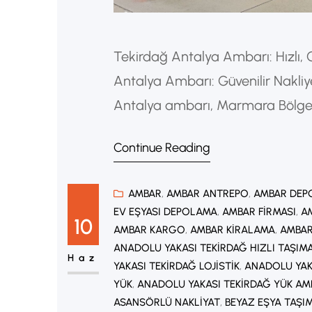
Tekirdağ Antalya Ambarı: Hızlı, 
Antalya Ambarı: Güvenilir Nakliy
Antalya ambarı, Marmara Bölgesi
taşımacılığı sağlayan önemli lojist
Continue Reading
üreticiler, e-ticaret firmaları ve 
taşımacılık çözümleri sunmaktad
AMBAR
, 
AMBAR ANTREPO
, 
AMBAR DEP
EV EŞYASI DEPOLAMA
, 
AMBAR FIRMASI
, 
AM
10
AMBAR KARGO
, 
AMBAR KIRALAMA
, 
AMBAR
ANADOLU YAKASI TEKIRDAĞ HIZLI TAŞIMA
Haz
YAKASI TEKIRDAĞ LOJISTIK
, 
ANADOLU YAK
YÜK
, 
ANADOLU YAKASI TEKIRDAĞ YÜK AM
ASANSÖRLÜ NAKLIYAT
, 
BEYAZ EŞYA TAŞI