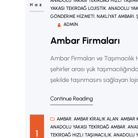
ANADOLU YAKASI TEKIRDAĞ HIZLI TAŞIMA
Haz
YAKASI TEKIRDAĞ LOJISTIK
, 
ANADOLU YAK
GÖNDERME HIZMETI
, 
NAKLIYAT AMBARI
, 
ADMIN
Ambar Firmaları
Ambar Firmaları ve Taşımacılık 
şehirler arası yük taşımacılığında 
şekilde taşınmasını sağlayan lojist
tamamen doldurmayan yüklerin fa
Continue Reading
birleştirilerek taşınması sistem
işletmeler ve bireysel müşteriler
AMBAR
, 
AMBAR KIRALIK ALAN
, 
AMBAR K
ANADOLU YAKASI TEKIRDAĞ AMBAR
, 
ANAD
1
TEKIRDAĞ HIZLI TAŞIMACILIK
, 
ANADOLU Y