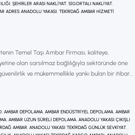
ILIĞI
, 
ŞEHIRLER ARASI NAKLIYAT
, 
SIGORTALI NAKLIYAT
, 
AR ADRES ANADOLU YAKASI
, 
TEKIRDAĞ AMBAR HIZMETI
tenin Temel Taşı Ambar Firması, kaliteye,
tine olan sarsılmaz bağlılığıyla sektöründe öne
, güvenilirlik ve mükemmellikle yankı bulan bir itibar
da değil, uluslararası arenada da hayati bir
nel Bakışı Yirmi yılı aşkın bir süre önce kurulan
O
, 
AMBAR DEPOLAMA
, 
AMBAR ENDÜSTRIYEL DEPOLAMA
, 
AMBAR
AMA
, 
AMBAR UZUN SÜRELI DEPOLAMA
, 
ANADOLU YAKASI ÇIKIŞLI
IRDAĞ AMBAR
, 
ANADOLU YAKASI TEKIRDAĞ GÜNLÜK SEVKIYAT
, 