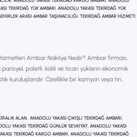
CILIK
, 
ANADOLU YAKASI TEKIRDAĞ KARGO AMBARI
, 
ANADOLU
ASI TEKIRDAĞ YÜK AMBARI
, 
ANADOLU YAKASI TEKIRDAĞ YÜK
ŞEHIRLER ARASI AMBAR TAŞIMACILIĞI
, 
TEKIRDAĞ AMBAR HIZMETI
Hizmetleri Ambar Nakliye Nedir? Ambar firması,
parsiyel, paletli, kolili ve ticari yüklerin ekonomik
ik kuruluşlarıdır. Özellikle bir kamyon veya tırı
rklı müşterilerden gelen diğer yüklerle
ine ambar taşımacılığı denir. Bu yöntem sayesinde
 daha düşük maliyetlerle…
IRALIK ALAN.
, 
ANADOLU YAKASI ÇIKIŞLI TEKIRDAĞ AMBARI
, 
OLU YAKASI TEKIRDAĞ GÜNLÜK SEVKIYAT
, 
ANADOLU YAKASI
AKASI TEKIRDAĞ KARGO AMBARI
, 
ANADOLU YAKASI TEKIRDAĞ