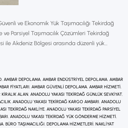
Güvenli ve Ekonomik Yük Taşımacılığı Tekirdağ
e ve Parsiyel Taşımacılık Çözümleri Tekirdağ
 ile Akdeniz Bölgesi arasında düzenli yük
ik hizmetlerden biridir. Özellikle ticari işletmeler,
bireysel gönderi sahipleri için ekonomik ve güvenilir
ır. Tekirdağ’dan Antalya’ya veya…
O
, 
AMBAR DEPOLAMA
, 
AMBAR ENDÜSTRIYEL DEPOLAMA
, 
AMBAR
BAR FIYATLARI
, 
AMBAR GÜVENLI DEPOLAMA
, 
AMBAR HIZMETI
, 
 KIRALIK ALAN
, 
ANADOLU YAKASI TEKIRDAĞ GÜNLÜK SEVKIYAT
, 
CILIK
, 
ANADOLU YAKASI TEKIRDAĞ KARGO AMBARI
, 
ANADOLU
ASI TEKIRDAĞ NAKLIYE
, 
ANADOLU YAKASI TEKIRDAĞ PARSIYEL
BARI
, 
ANADOLU YAKASI TEKIRDAĞ YÜK GÖNDERME HIZMETI
, 
MA
, 
BÜRO TAŞIMACILIĞI
, 
DEPOLAMA HIZMETLERI
, 
NAKLIYAT