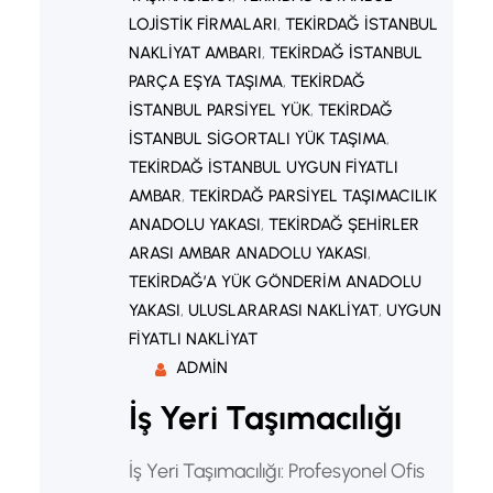
LOJISTIK FIRMALARI
, 
TEKIRDAĞ İSTANBUL
NAKLIYAT AMBARI
, 
TEKIRDAĞ İSTANBUL
PARÇA EŞYA TAŞIMA
, 
TEKIRDAĞ
İSTANBUL PARSIYEL YÜK
, 
TEKIRDAĞ
İSTANBUL SIGORTALI YÜK TAŞIMA
, 
TEKIRDAĞ İSTANBUL UYGUN FIYATLI
AMBAR
, 
TEKIRDAĞ PARSIYEL TAŞIMACILIK
ANADOLU YAKASI
, 
TEKIRDAĞ ŞEHIRLER
ARASI AMBAR ANADOLU YAKASI
, 
TEKIRDAĞ’A YÜK GÖNDERIM ANADOLU
YAKASI
, 
ULUSLARARASI NAKLIYAT
, 
UYGUN
FIYATLI NAKLIYAT
ADMIN
İş Yeri Taşımacılığı
İş Yeri Taşımacılığı: Profesyonel Ofis