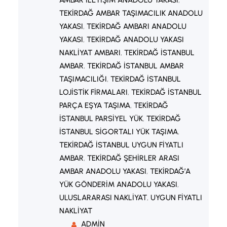
TEKIRDAĞ AMBAR TAŞIMACILIK ANADOLU
YAKASI
, 
TEKIRDAĞ AMBARI ANADOLU
YAKASI
, 
TEKIRDAĞ ANADOLU YAKASI
NAKLIYAT AMBARI
, 
TEKIRDAĞ İSTANBUL
AMBAR
, 
TEKIRDAĞ İSTANBUL AMBAR
TAŞIMACILIĞI
, 
TEKIRDAĞ İSTANBUL
LOJISTIK FIRMALARI
, 
TEKIRDAĞ İSTANBUL
PARÇA EŞYA TAŞIMA
, 
TEKIRDAĞ
İSTANBUL PARSIYEL YÜK
, 
TEKIRDAĞ
İSTANBUL SIGORTALI YÜK TAŞIMA
, 
TEKIRDAĞ İSTANBUL UYGUN FIYATLI
AMBAR
, 
TEKIRDAĞ ŞEHIRLER ARASI
AMBAR ANADOLU YAKASI
, 
TEKIRDAĞ’A
YÜK GÖNDERIM ANADOLU YAKASI
, 
ULUSLARARASI NAKLIYAT
, 
UYGUN FIYATLI
NAKLIYAT
ADMIN