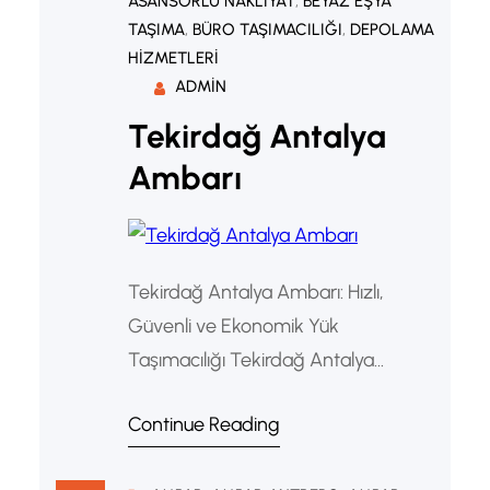
ASANSÖRLÜ NAKLIYAT
, 
BEYAZ EŞYA
TAŞIMA
, 
BÜRO TAŞIMACILIĞI
, 
DEPOLAMA
HIZMETLERI
ADMIN
Tekirdağ Antalya
Ambarı
Tekirdağ Antalya Ambarı: Hızlı,
Güvenli ve Ekonomik Yük
Taşımacılığı Tekirdağ Antalya
Ambarı: Güvenilir Nakliye ve Parsiyel
Continue Reading
Taşımacılık Çözümleri Tekirdağ
Antalya ambarı, Marmara Bölgesi ile