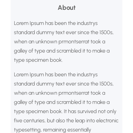
zamanında teslim edilmesi mümkün
About
olmaktadır. Lojistik Ambar Hizmetleri
Lorem Ipsum has been the industrys
Nedir? Lojistik…
standard dummy text ever since the 1500s,
when an unknown prmontserrat took a
galley of type and scrambled it to make a
type specimen book.
Lorem Ipsum has been the industrys
standard dummy text ever since the 1500s,
when an unknown prmontserrat took a
galley of type and scrambled it to make a
type specimen book. It has survived not only
five centuries, but also the leap into electronic
typesetting, remaining essentially