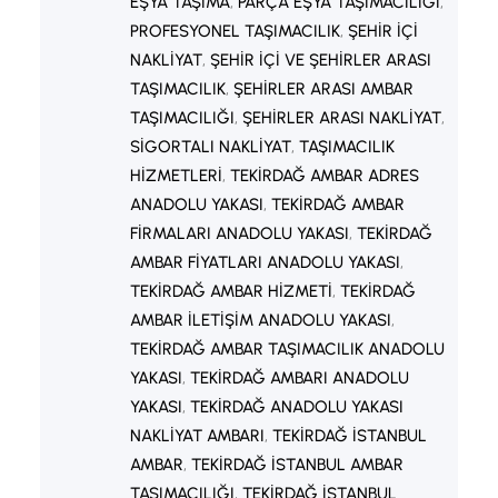
EŞYA TAŞIMA
, 
PARÇA EŞYA TAŞIMACILIĞI
, 
PROFESYONEL TAŞIMACILIK
, 
ŞEHIR IÇI
NAKLIYAT
, 
ŞEHIR IÇI VE ŞEHIRLER ARASI
TAŞIMACILIK
, 
ŞEHIRLER ARASI AMBAR
TAŞIMACILIĞI
, 
ŞEHIRLER ARASI NAKLIYAT
, 
SIGORTALI NAKLIYAT
, 
TAŞIMACILIK
HIZMETLERI
, 
TEKIRDAĞ AMBAR ADRES
ANADOLU YAKASI
, 
TEKIRDAĞ AMBAR
FIRMALARI ANADOLU YAKASI
, 
TEKIRDAĞ
AMBAR FIYATLARI ANADOLU YAKASI
, 
TEKIRDAĞ AMBAR HIZMETI
, 
TEKIRDAĞ
AMBAR ILETIŞIM ANADOLU YAKASI
, 
TEKIRDAĞ AMBAR TAŞIMACILIK ANADOLU
YAKASI
, 
TEKIRDAĞ AMBARI ANADOLU
YAKASI
, 
TEKIRDAĞ ANADOLU YAKASI
NAKLIYAT AMBARI
, 
TEKIRDAĞ İSTANBUL
AMBAR
, 
TEKIRDAĞ İSTANBUL AMBAR
TAŞIMACILIĞI
, 
TEKIRDAĞ İSTANBUL