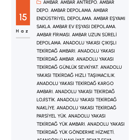
modern bir taşıma yöntemidir. Dış
AMBAR
, 
AMBAR ANTREPO
, 
AMBAR
DEPO
, 
AMBAR DEPOLAMA
, 
AMBAR
cephe asansörü kullanılarak eşyalar
15
ENDÜSTRIYEL DEPOLAMA
, 
AMBAR EŞYAMI
doğrudan balkondan veya
SAKLA
, 
AMBAR EV EŞYASI DEPOLAMA
, 
pencereden taşınır. Böylece dar
Haz
AMBAR FIRMASI
, 
AMBAR UZUN SÜRELI
merdivenler ve küçük apartman
DEPOLAMA
, 
ANADOLU YAKASI ÇIKIŞLI
asansörlerinden kaynaklanan riskler
TEKIRDAĞ AMBARI
, 
ANADOLU YAKASI
TEKIRDAĞ AMBAR
, 
ANADOLU YAKASI
en aza indirilir. Profesyonel…
TEKIRDAĞ GÜNLÜK SEVKIYAT
, 
ANADOLU
YAKASI TEKIRDAĞ HIZLI TAŞIMACILIK
, 
ANADOLU YAKASI TEKIRDAĞ KARGO
AMBARI
, 
ANADOLU YAKASI TEKIRDAĞ
LOJISTIK
, 
ANADOLU YAKASI TEKIRDAĞ
NAKLIYE
, 
ANADOLU YAKASI TEKIRDAĞ
PARSIYEL YÜK
, 
ANADOLU YAKASI
TEKIRDAĞ YÜK AMBARI
, 
ANADOLU YAKASI
TEKIRDAĞ YÜK GÖNDERME HIZMETI
, 