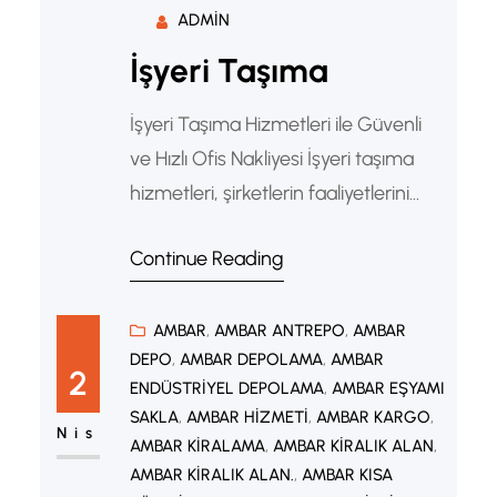
ADMIN
İşyeri Taşıma
İşyeri Taşıma Hizmetleri ile Güvenli
ve Hızlı Ofis Nakliyesi İşyeri taşıma
hizmetleri, şirketlerin faaliyetlerini
aksatmadan yeni adreslerine güvenli
Continue Reading
şekilde taşınmalarını sağlayan
profesyonel bir nakliyat çözümüdür.
Ofisler, mağazalar, depolar,
AMBAR
, 
AMBAR ANTREPO
, 
AMBAR
DEPO
, 
AMBAR DEPOLAMA
, 
AMBAR
fabrikalar ve kurumsal işletmeler için
2
ENDÜSTRIYEL DEPOLAMA
, 
AMBAR EŞYAMI
planlı taşımacılık büyük önem taşır.
SAKLA
, 
AMBAR HIZMETI
, 
AMBAR KARGO
, 
Profesyonel işyeri taşıma firmaları,
Nis
AMBAR KIRALAMA
, 
AMBAR KIRALIK ALAN
, 
eşyaların düzenli şekilde
AMBAR KIRALIK ALAN.
, 
AMBAR KISA