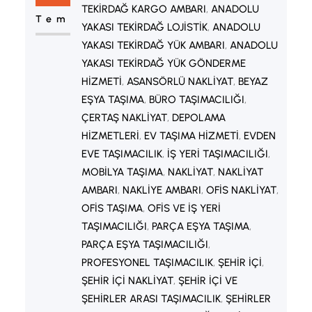
TEKIRDAĞ KARGO AMBARI
, 
ANADOLU
güvenle taşınır. Sigortalı taşıma
Tem
YAKASI TEKIRDAĞ LOJISTIK
, 
ANADOLU
hizmeti ise olası risklere karşı ek
YAKASI TEKIRDAĞ YÜK AMBARI
, 
ANADOLU
güvence sağlayarak müşterilere…
YAKASI TEKIRDAĞ YÜK GÖNDERME
HIZMETI
, 
ASANSÖRLÜ NAKLIYAT
, 
BEYAZ
EŞYA TAŞIMA
, 
BÜRO TAŞIMACILIĞI
, 
ÇERTAŞ NAKLIYAT
, 
DEPOLAMA
HIZMETLERI
, 
EV TAŞIMA HIZMETI
, 
EVDEN
EVE TAŞIMACILIK
, 
İŞ YERI TAŞIMACILIĞI
, 
MOBILYA TAŞIMA
, 
NAKLIYAT
, 
NAKLIYAT
AMBARI
, 
NAKLIYE AMBARI
, 
OFIS NAKLIYAT
, 
OFIS TAŞIMA
, 
OFIS VE IŞ YERI
TAŞIMACILIĞI
, 
PARÇA EŞYA TAŞIMA
, 
PARÇA EŞYA TAŞIMACILIĞI
, 
PROFESYONEL TAŞIMACILIK
, 
ŞEHIR IÇI
, 
ŞEHIR IÇI NAKLIYAT
, 
ŞEHIR IÇI VE
ŞEHIRLER ARASI TAŞIMACILIK
, 
ŞEHIRLER