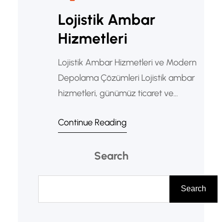
Lojistik Ambar
Hizmetleri
Lojistik Ambar Hizmetleri ve Modern
Depolama Çözümleri Lojistik ambar
hizmetleri, günümüz ticaret ve
taşımacılık sektörünün en önemli
Continue Reading
unsurlarından biridir. Özellikle artan
ticaret hacmiyle birlikte depolama
Search
ve dağıtım süreçlerinin önemi daha
da artmıştır. Bu nedenle işletmeler,
A
profesyonel ambar hizmetlerine
r
Search
yönelmektedir. Böylece ürünlerin
a
güvenli şekilde saklanması ve