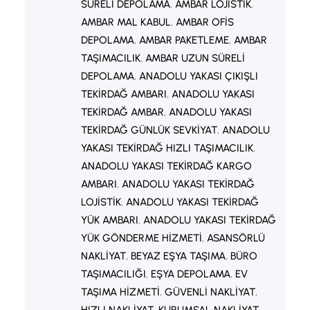
paketlenmesini ve yeni lokasyona
SÜRELI DEPOLAMA
, 
AMBAR LOJISTIK
, 
AMBAR MAL KABUL
, 
AMBAR OFIS
sorunsuz ulaştırılmasını sağlar.
DEPOLAMA
, 
AMBAR PAKETLEME
, 
AMBAR
Profesyonel İşyeri Taşıma…
TAŞIMACILIK
, 
AMBAR UZUN SÜRELI
DEPOLAMA
, 
ANADOLU YAKASI ÇIKIŞLI
TEKIRDAĞ AMBARI
, 
ANADOLU YAKASI
TEKIRDAĞ AMBAR
, 
ANADOLU YAKASI
TEKIRDAĞ GÜNLÜK SEVKIYAT
, 
ANADOLU
YAKASI TEKIRDAĞ HIZLI TAŞIMACILIK
, 
ANADOLU YAKASI TEKIRDAĞ KARGO
AMBARI
, 
ANADOLU YAKASI TEKIRDAĞ
LOJISTIK
, 
ANADOLU YAKASI TEKIRDAĞ
YÜK AMBARI
, 
ANADOLU YAKASI TEKIRDAĞ
YÜK GÖNDERME HIZMETI
, 
ASANSÖRLÜ
NAKLIYAT
, 
BEYAZ EŞYA TAŞIMA
, 
BÜRO
TAŞIMACILIĞI
, 
EŞYA DEPOLAMA
, 
EV
TAŞIMA HIZMETI
, 
GÜVENLI NAKLIYAT
, 
HIZLI NAKLIYAT
, 
KURUMSAL NAKLIYAT
, 