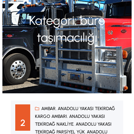
Kategori:
büro
taşımacılığı
AMBAR
, 
ANADOLU YAKASI TEKIRDAĞ
KARGO AMBARI
, 
ANADOLU YAKASI
2
TEKIRDAĞ NAKLIYE
, 
ANADOLU YAKASI
TEKIRDAĞ PARSIYEL YÜK
, 
ANADOLU