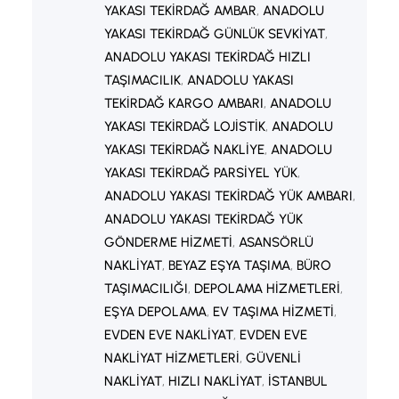
YAKASI TEKIRDAĞ AMBAR
, 
ANADOLU
YAKASI TEKIRDAĞ GÜNLÜK SEVKIYAT
, 
ANADOLU YAKASI TEKIRDAĞ HIZLI
TAŞIMACILIK
, 
ANADOLU YAKASI
TEKIRDAĞ KARGO AMBARI
, 
ANADOLU
YAKASI TEKIRDAĞ LOJISTIK
, 
ANADOLU
YAKASI TEKIRDAĞ NAKLIYE
, 
ANADOLU
YAKASI TEKIRDAĞ PARSIYEL YÜK
, 
ANADOLU YAKASI TEKIRDAĞ YÜK AMBARI
, 
ANADOLU YAKASI TEKIRDAĞ YÜK
GÖNDERME HIZMETI
, 
ASANSÖRLÜ
NAKLIYAT
, 
BEYAZ EŞYA TAŞIMA
, 
BÜRO
TAŞIMACILIĞI
, 
DEPOLAMA HIZMETLERI
, 
EŞYA DEPOLAMA
, 
EV TAŞIMA HIZMETI
, 
EVDEN EVE NAKLIYAT
, 
EVDEN EVE
NAKLIYAT HIZMETLERI
, 
GÜVENLI
NAKLIYAT
, 
HIZLI NAKLIYAT
, 
İSTANBUL