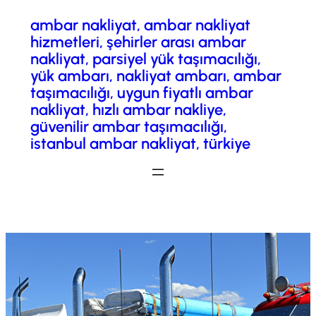
ambar nakliyat, ambar nakliyat
İçeriğe
hizmetleri, şehirler arası ambar
geç
nakliyat, parsiyel yük taşımacılığı,
yük ambarı, nakliyat ambarı, ambar
taşımacılığı, uygun fiyatlı ambar
nakliyat, hızlı ambar nakliye,
güvenilir ambar taşımacılığı,
istanbul ambar nakliyat, türkiye
Fiyatlandırma/ Teklif Al