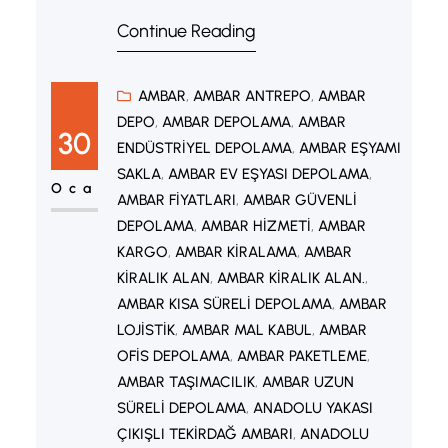
şehirler arası nakliyat, asansörlü
Continue Reading
taşıma ve ofis taşımacılığı gibi çeşitli
taşımacılık çözümleri sağlar.
Operasyonlarında profesyonel ekip
AMBAR
, 
AMBAR ANTREPO
, 
AMBAR
DEPO
, 
AMBAR DEPOLAMA
, 
AMBAR
ve modern ambalaj malzemeleri
30
ENDÜSTRIYEL DEPOLAMA
, 
AMBAR EŞYAMI
kullanarak eşyaların güvenli şekilde
SAKLA
, 
AMBAR EV EŞYASI DEPOLAMA
, 
taşınmasını amaçlar. Hizmetler
Oca
AMBAR FIYATLARI
, 
AMBAR GÜVENLI
ayrıca sigortalı taşımacılık ve detaylı
DEPOLAMA
, 
AMBAR HIZMETI
, 
AMBAR
paketleme süreçlerini de kapsar.
KARGO
, 
AMBAR KIRALAMA
, 
AMBAR
KIRALIK ALAN
, 
AMBAR KIRALIK ALAN.
, 
Şirket müşteri memnuniyetini…
AMBAR KISA SÜRELI DEPOLAMA
, 
AMBAR
LOJISTIK
, 
AMBAR MAL KABUL
, 
AMBAR
OFIS DEPOLAMA
, 
AMBAR PAKETLEME
, 
AMBAR TAŞIMACILIK
, 
AMBAR UZUN
SÜRELI DEPOLAMA
, 
ANADOLU YAKASI
ÇIKIŞLI TEKIRDAĞ AMBARI
, 
ANADOLU