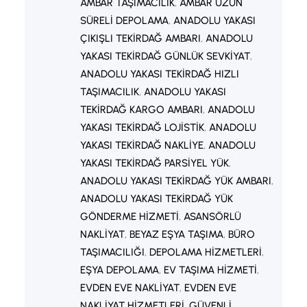
AMBAR TAŞIMACILIK
, 
AMBAR UZUN
SÜRELI DEPOLAMA
, 
ANADOLU YAKASI
ÇIKIŞLI TEKIRDAĞ AMBARI
, 
ANADOLU
YAKASI TEKIRDAĞ GÜNLÜK SEVKIYAT
, 
ANADOLU YAKASI TEKIRDAĞ HIZLI
TAŞIMACILIK
, 
ANADOLU YAKASI
TEKIRDAĞ KARGO AMBARI
, 
ANADOLU
YAKASI TEKIRDAĞ LOJISTIK
, 
ANADOLU
YAKASI TEKIRDAĞ NAKLIYE
, 
ANADOLU
YAKASI TEKIRDAĞ PARSIYEL YÜK
, 
ANADOLU YAKASI TEKIRDAĞ YÜK AMBARI
, 
ANADOLU YAKASI TEKIRDAĞ YÜK
GÖNDERME HIZMETI
, 
ASANSÖRLÜ
NAKLIYAT
, 
BEYAZ EŞYA TAŞIMA
, 
BÜRO
TAŞIMACILIĞI
, 
DEPOLAMA HIZMETLERI
, 
EŞYA DEPOLAMA
, 
EV TAŞIMA HIZMETI
, 
EVDEN EVE NAKLIYAT
, 
EVDEN EVE
NAKLIYAT HIZMETLERI
, 
GÜVENLI