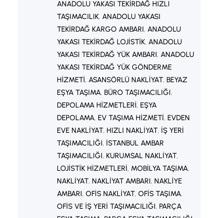
ANADOLU YAKASI TEKIRDAĞ HIZLI
TAŞIMACILIK
, 
ANADOLU YAKASI
TEKIRDAĞ KARGO AMBARI
, 
ANADOLU
YAKASI TEKIRDAĞ LOJISTIK
, 
ANADOLU
YAKASI TEKIRDAĞ YÜK AMBARI
, 
ANADOLU
YAKASI TEKIRDAĞ YÜK GÖNDERME
HIZMETI
, 
ASANSÖRLÜ NAKLIYAT
, 
BEYAZ
EŞYA TAŞIMA
, 
BÜRO TAŞIMACILIĞI
, 
DEPOLAMA HIZMETLERI
, 
EŞYA
DEPOLAMA
, 
EV TAŞIMA HIZMETI
, 
EVDEN
EVE NAKLIYAT
, 
HIZLI NAKLIYAT
, 
İŞ YERI
TAŞIMACILIĞI
, 
İSTANBUL AMBAR
TAŞIMACILIĞI
, 
KURUMSAL NAKLIYAT
, 
LOJISTIK HIZMETLERI
, 
MOBILYA TAŞIMA
, 
NAKLIYAT
, 
NAKLIYAT AMBARI
, 
NAKLIYE
AMBARI
, 
OFIS NAKLIYAT
, 
OFIS TAŞIMA
, 
OFIS VE IŞ YERI TAŞIMACILIĞI
, 
PARÇA