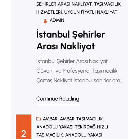
ŞEHIRLER ARASI NAKLIYAT
, 
TAŞIMACILIK
HIZMETLERI
, 
UYGUN FIYATLI NAKLIYAT
ADMIN
İstanbul Şehirler
Arası Nakliyat
İstanbul Şehirler Arası Nakliyat:
Güvenli ve Profesyonel Taşımacılık
Çertaş Nakliyat İstanbul şehirler arası
nakliyat hizmeti, ev, ofis ve iş yeri
Continue Reading
taşımacılığında güvenli, hızlı ve planlı
çözümler sunar. Deneyimli ekipler,
modern araç filosu ve kaliteli
AMBAR
, 
AMBAR TAŞIMACILIK
, 
ANADOLU YAKASI TEKIRDAĞ HIZLI
ambalajlama teknikleri sayesinde
2
TAŞIMACILIK
, 
ANADOLU YAKASI
eşyalarınız Türkiye’nin dört bir yanına