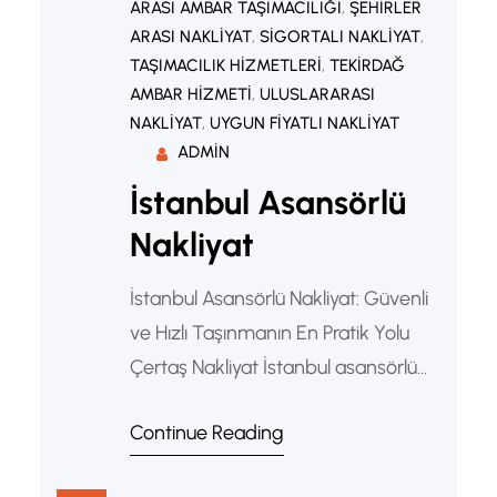
ARASI AMBAR TAŞIMACILIĞI
, 
ŞEHIRLER
ARASI NAKLIYAT
, 
SIGORTALI NAKLIYAT
, 
TAŞIMACILIK HIZMETLERI
, 
TEKIRDAĞ
AMBAR HIZMETI
, 
ULUSLARARASI
NAKLIYAT
, 
UYGUN FIYATLI NAKLIYAT
ADMIN
İstanbul Asansörlü
Nakliyat
İstanbul Asansörlü Nakliyat: Güvenli
ve Hızlı Taşınmanın En Pratik Yolu
Çertaş Nakliyat İstanbul asansörlü
nakliyat hizmeti, yüksek katlı
Continue Reading
binalarda taşınma işlemlerini daha
hızlı, güvenli ve pratik hale getiren