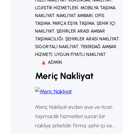
LOJISTIK HIZMETLERI
, 
MOBILYA TAŞIMA
, 
NAKLIYAT
, 
NAKLIYAT AMBARI
, 
OFIS
TAŞIMA
, 
PARÇA EŞYA TAŞIMA
, 
ŞEHIR IÇI
NAKLIYAT
, 
ŞEHIRLER ARASI AMBAR
TAŞIMACILIĞI
, 
ŞEHIRLER ARASI NAKLIYAT
, 
SIGORTALI NAKLIYAT
, 
TEKIRDAĞ AMBAR
HIZMETI
, 
UYGUN FIYATLI NAKLIYAT
ADMIN
Meriç Nakliyat
Meriç Nakliyat evden eve ve ticari
taşımacılık hizmetleri sunan bir
nakliye şirketidir. Firma, şehir içi ve