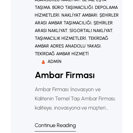
TAŞIMA
, 
BÜRO TAŞIMACILIĞI
, 
DEPOLAMA
HIZMETLERI
, 
NAKLIYAT AMBARI
, 
ŞEHIRLER
ARASI AMBAR TAŞIMACILIĞI
, 
ŞEHIRLER
ARASI NAKLIYAT
, 
SIGORTALI NAKLIYAT
, 
TAŞIMACILIK HIZMETLERI
, 
TEKIRDAĞ
AMBAR ADRES ANADOLU YAKASI
, 
TEKIRDAĞ AMBAR HIZMETI
ADMIN
Ambar Firması
Ambar Firması: İnovasyon ve
Kalitenin Temel Taşı Ambar Firması,
kaliteye, inovasyona ve müşteri
memnuniyetine olan sarsılmaz
Continue Reading
bağlılığıyla sektöründe öne çıkan bir