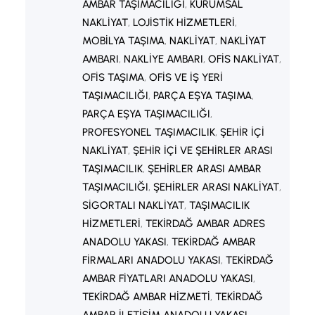
AMBAR TAŞIMACILIĞI
, 
KURUMSAL
NAKLIYAT
, 
LOJISTIK HIZMETLERI
, 
MOBILYA TAŞIMA
, 
NAKLIYAT
, 
NAKLIYAT
AMBARI
, 
NAKLIYE AMBARI
, 
OFIS NAKLIYAT
, 
OFIS TAŞIMA
, 
OFIS VE IŞ YERI
TAŞIMACILIĞI
, 
PARÇA EŞYA TAŞIMA
, 
PARÇA EŞYA TAŞIMACILIĞI
, 
PROFESYONEL TAŞIMACILIK
, 
ŞEHIR IÇI
NAKLIYAT
, 
ŞEHIR IÇI VE ŞEHIRLER ARASI
TAŞIMACILIK
, 
ŞEHIRLER ARASI AMBAR
TAŞIMACILIĞI
, 
ŞEHIRLER ARASI NAKLIYAT
, 
SIGORTALI NAKLIYAT
, 
TAŞIMACILIK
HIZMETLERI
, 
TEKIRDAĞ AMBAR ADRES
ANADOLU YAKASI
, 
TEKIRDAĞ AMBAR
FIRMALARI ANADOLU YAKASI
, 
TEKIRDAĞ
AMBAR FIYATLARI ANADOLU YAKASI
, 
TEKIRDAĞ AMBAR HIZMETI
, 
TEKIRDAĞ
AMBAR ILETIŞIM ANADOLU YAKASI
, 