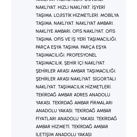
NAKLIYAT
, 
HIZLI NAKLIYAT
, 
İŞYERI
TAŞIMA
, 
LOJISTIK HIZMETLERI
, 
MOBILYA
TAŞIMA
, 
NAKLIYAT
, 
NAKLIYAT AMBARI
, 
NAKLIYE AMBARI
, 
OFIS NAKLIYAT
, 
OFIS
TAŞIMA
, 
OFIS VE IŞ YERI TAŞIMACILIĞI
, 
PARÇA EŞYA TAŞIMA
, 
PARÇA EŞYA
TAŞIMACILIĞI
, 
PROFESYONEL
TAŞIMACILIK
, 
ŞEHIR IÇI NAKLIYAT
, 
ŞEHIRLER ARASI AMBAR TAŞIMACILIĞI
, 
ŞEHIRLER ARASI NAKLIYAT
, 
SIGORTALI
NAKLIYAT
, 
TAŞIMACILIK HIZMETLERI
, 
TEKIRDAĞ AMBAR ADRES ANADOLU
YAKASI
, 
TEKIRDAĞ AMBAR FIRMALARI
ANADOLU YAKASI
, 
TEKIRDAĞ AMBAR
FIYATLARI ANADOLU YAKASI
, 
TEKIRDAĞ
AMBAR HIZMETI
, 
TEKIRDAĞ AMBAR
ILETIŞIM ANADOLU YAKASI