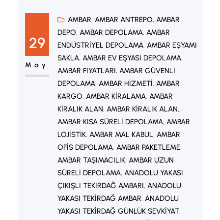
kuruluştur. Yıllar içinde, güvenilirlik ve
mükemmellikle yankı bulan bir itibar
AMBAR
, 
AMBAR ANTREPO
, 
AMBAR
DEPO
, 
AMBAR DEPOLAMA
, 
AMBAR
kazanarak, sadece yerel pazarlarda
29
ENDÜSTRIYEL DEPOLAMA
, 
AMBAR EŞYAMI
değil, uluslararası arenada da hayati
SAKLA
, 
AMBAR EV EŞYASI DEPOLAMA
, 
bir oyuncu haline gelmiştir. Şirket
May
AMBAR FIYATLARI
, 
AMBAR GÜVENLI
Genel Bakışı Yirmi yılı aşkın bir süre
DEPOLAMA
, 
AMBAR HIZMETI
, 
AMBAR
önce kurulan Ambar…
KARGO
, 
AMBAR KIRALAMA
, 
AMBAR
KIRALIK ALAN
, 
AMBAR KIRALIK ALAN.
, 
AMBAR KISA SÜRELI DEPOLAMA
, 
AMBAR
LOJISTIK
, 
AMBAR MAL KABUL
, 
AMBAR
OFIS DEPOLAMA
, 
AMBAR PAKETLEME
, 
AMBAR TAŞIMACILIK
, 
AMBAR UZUN
SÜRELI DEPOLAMA
, 
ANADOLU YAKASI
ÇIKIŞLI TEKIRDAĞ AMBARI
, 
ANADOLU
YAKASI TEKIRDAĞ AMBAR
, 
ANADOLU
YAKASI TEKIRDAĞ GÜNLÜK SEVKIYAT
, 