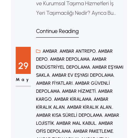
ve Kurumsal Taşıma Hizmetleri İş
Yeri Taşımacılığı Nedir? Ayrıca Bu
süreçte ofis mobilyaları, elektronik
Continue Reading
cihazlar, arşiv dosyaları ve diğer iş
ekipmanları özenle paketlenerek
yeni lokasyona ulaştırılır. Günümüzde
AMBAR
, 
AMBAR ANTREPO
, 
AMBAR
DEPO
, 
AMBAR DEPOLAMA
, 
AMBAR
işletmeler büyüme, maliyet avantajı
29
ENDÜSTRIYEL DEPOLAMA
, 
AMBAR EŞYAMI
veya daha uygun bir konuma geçme
SAKLA
, 
AMBAR EV EŞYASI DEPOLAMA
, 
gibi nedenlerle taşınma kararı
May
AMBAR FIYATLARI
, 
AMBAR GÜVENLI
almaktadır. Bu nedenle profesyonel
DEPOLAMA
, 
AMBAR HIZMETI
, 
AMBAR
iş yeri taşımacılığı hizmetleri büyük…
KARGO
, 
AMBAR KIRALAMA
, 
AMBAR
KIRALIK ALAN
, 
AMBAR KIRALIK ALAN.
, 
AMBAR KISA SÜRELI DEPOLAMA
, 
AMBAR
LOJISTIK
, 
AMBAR MAL KABUL
, 
AMBAR
OFIS DEPOLAMA
, 
AMBAR PAKETLEME
, 