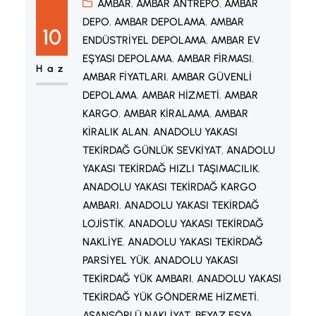
Akdeniz Bölgesi arasında düzenli yük
AMBAR
, 
AMBAR ANTREPO
, 
AMBAR
DEPO
, 
AMBAR DEPOLAMA
, 
AMBAR
taşımacılığı sağlayan önemli lojistik
10
ENDÜSTRIYEL DEPOLAMA
, 
AMBAR EV
hizmetlerden biridir. Özellikle ticari
EŞYASI DEPOLAMA
, 
AMBAR FIRMASI
, 
işletmeler, üreticiler, e-ticaret
Haz
AMBAR FIYATLARI
, 
AMBAR GÜVENLI
firmaları ve bireysel gönderi sahipleri
DEPOLAMA
, 
AMBAR HIZMETI
, 
AMBAR
için ekonomik ve güvenilir taşımacılık
KARGO
, 
AMBAR KIRALAMA
, 
AMBAR
KIRALIK ALAN
, 
ANADOLU YAKASI
çözümleri sunmaktadır.
TEKIRDAĞ GÜNLÜK SEVKIYAT
, 
ANADOLU
Tekirdağ’dan Antalya’ya veya…
YAKASI TEKIRDAĞ HIZLI TAŞIMACILIK
, 
ANADOLU YAKASI TEKIRDAĞ KARGO
AMBARI
, 
ANADOLU YAKASI TEKIRDAĞ
LOJISTIK
, 
ANADOLU YAKASI TEKIRDAĞ
NAKLIYE
, 
ANADOLU YAKASI TEKIRDAĞ
PARSIYEL YÜK
, 
ANADOLU YAKASI
TEKIRDAĞ YÜK AMBARI
, 
ANADOLU YAKASI
TEKIRDAĞ YÜK GÖNDERME HIZMETI
, 
ASANSÖRLÜ NAKLIYAT
, 
BEYAZ EŞYA