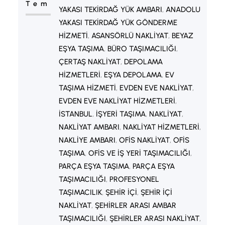
Tem
YAKASI TEKIRDAĞ YÜK AMBARI
, 
ANADOLU
YAKASI TEKIRDAĞ YÜK GÖNDERME
HIZMETI
, 
ASANSÖRLÜ NAKLIYAT
, 
BEYAZ
EŞYA TAŞIMA
, 
BÜRO TAŞIMACILIĞI
, 
ÇERTAŞ NAKLIYAT
, 
DEPOLAMA
HIZMETLERI
, 
EŞYA DEPOLAMA
, 
EV
TAŞIMA HIZMETI
, 
EVDEN EVE NAKLIYAT
, 
EVDEN EVE NAKLIYAT HIZMETLERI
, 
İSTANBUL
, 
İŞYERI TAŞIMA
, 
NAKLIYAT
, 
NAKLIYAT AMBARI
, 
NAKLIYAT HIZMETLERI
, 
NAKLIYE AMBARI
, 
OFIS NAKLIYAT
, 
OFIS
TAŞIMA
, 
OFIS VE IŞ YERI TAŞIMACILIĞI
, 
PARÇA EŞYA TAŞIMA
, 
PARÇA EŞYA
TAŞIMACILIĞI
, 
PROFESYONEL
TAŞIMACILIK
, 
ŞEHIR IÇI
, 
ŞEHIR IÇI
NAKLIYAT
, 
ŞEHIRLER ARASI AMBAR
TAŞIMACILIĞI
, 
ŞEHIRLER ARASI NAKLIYAT
, 