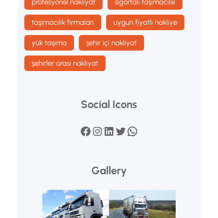
profesyonel nakliyat
sigortalı taşımacılık
taşımacılık firmaları
uygun fiyatlı nakliye
yük taşıma
şehir içi nakliyat
şehirler arası nakliyat
Social Icons
Facebook
Instagram
LinkedIn
Twitter
WhatsApp
Gallery