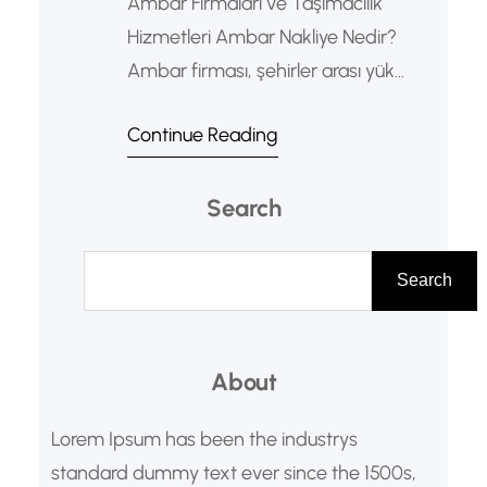
Ambar Firmaları ve Taşımacılık
Hizmetleri Ambar Nakliye Nedir?
Ambar firması, şehirler arası yük
taşımacılığında parsiyel, paletli, kolili
Continue Reading
ve ticari yüklerin ekonomik şekilde
taşınmasını sağlayan lojistik
Search
kuruluşlarıdır. Özellikle bir kamyon
veya tırı tamamen doldurmayan
A
yüklerin farklı müşterilerden gelen
r
Search
diğer yüklerle birleştirilerek taşınması
a
sistemine ambar taşımacılığı denir.
Bu yöntem sayesinde işletmeler ve
About
bireysel müşteriler daha düşük
Lorem Ipsum has been the industrys
maliyetlerle…
standard dummy text ever since the 1500s,