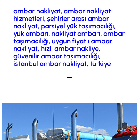
ambar nakliyat, ambar nakliyat
İçeriğe
hizmetleri, şehirler arası ambar
geç
nakliyat, parsiyel yük taşımacılığı,
yük ambarı, nakliyat ambarı, ambar
taşımacılığı, uygun fiyatlı ambar
nakliyat, hızlı ambar nakliye,
güvenilir ambar taşımacılığı,
istanbul ambar nakliyat, türkiye
Fiyatlandırma/ Teklif Al