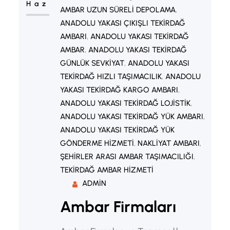
Haz
AMBAR UZUN SÜRELI DEPOLAMA
, 
ANADOLU YAKASI ÇIKIŞLI TEKIRDAĞ
AMBARI
, 
ANADOLU YAKASI TEKIRDAĞ
AMBAR
, 
ANADOLU YAKASI TEKIRDAĞ
GÜNLÜK SEVKIYAT
, 
ANADOLU YAKASI
TEKIRDAĞ HIZLI TAŞIMACILIK
, 
ANADOLU
YAKASI TEKIRDAĞ KARGO AMBARI
, 
ANADOLU YAKASI TEKIRDAĞ LOJISTIK
, 
ANADOLU YAKASI TEKIRDAĞ YÜK AMBARI
, 
ANADOLU YAKASI TEKIRDAĞ YÜK
GÖNDERME HIZMETI
, 
NAKLIYAT AMBARI
, 
ŞEHIRLER ARASI AMBAR TAŞIMACILIĞI
, 
TEKIRDAĞ AMBAR HIZMETI
ADMIN
Ambar Firmaları