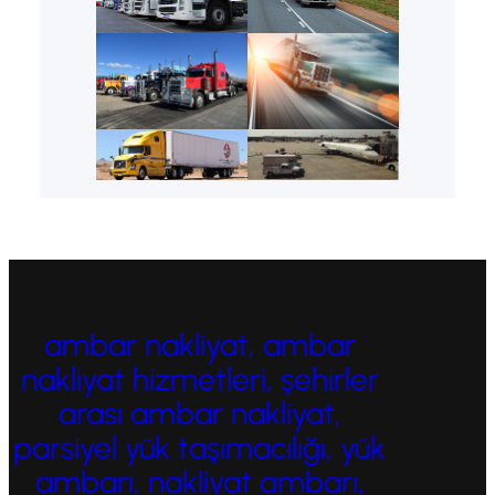
ambar nakliyat, ambar
nakliyat hizmetleri, şehirler
arası ambar nakliyat,
parsiyel yük taşımacılığı, yük
ambarı, nakliyat ambarı,